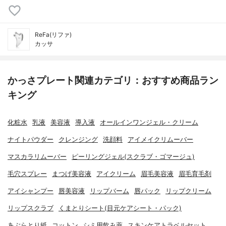
ReFa(リファ)
カッサ
かっさプレート関連カテゴリ：おすすめ商品ラン
キング
化粧水
乳液
美容液
導入液
オールインワンジェル・クリーム
ナイトパウダー
クレンジング
洗顔料
アイメイクリムーバー
マスカラリムーバー
ピーリングジェル(スクラブ・ゴマージュ)
毛穴スプレー
まつげ美容液
アイクリーム
眉毛美容液
眉毛育毛剤
アイシャンプー
唇美容液
リップバーム
唇パック
リップクリーム
リップスクラブ
くまとりシート(目元ケアシート・パック)
あぶらとり紙
コットン
シミ用飲み薬
スキンケアトラベルセット