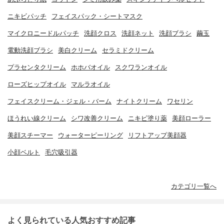
ニキビパッチ
フェイスパック・シートマスク
マイクロニードルパッチ
洗顔クロス
洗顔ネット
洗顔ブラシ
繭玉
電動洗顔ブラシ
美白クリーム
セラミドクリーム
プラセンタクリーム
ホホバオイル
スクワランオイル
ローズヒップオイル
マルラオイル
フェイスクリーム・ジェル・バーム
ナイトクリーム
ワセリン
ほうれい線クリーム
シワ改善クリーム
ニキビ塗り薬
美顔ローラー
美顔スチーマー
ウォーターピーリング
リフトアップ美顔器
小顔ベルト
毛穴吸引器
カテゴリ一覧へ
よく見られている人気おすすめ記事