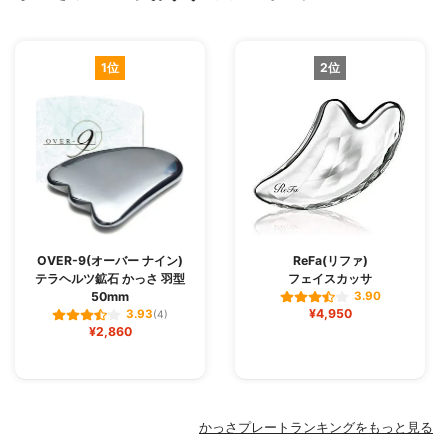
1位
2位
OVER-9(オーバー ナイン)
ReFa(リファ)
テラヘルツ鉱石 かっさ 羽型
フェイスカッサ
50mm
3.90
¥4,950
3.93
(4)
¥2,860
かっさプレートランキングをもっと見る