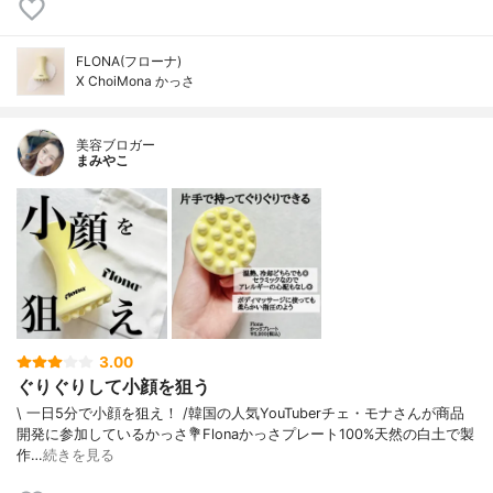
FLONA(フローナ)
X ChoiMona かっさ
美容ブロガー
まみやこ
3.00
ぐりぐりして小顔を狙う
\ 一日5分で小顔を狙え！ /⁡韓国の人気YouTuberチェ・モナさんが商品
開発に参加しているかっさ⁡⁡💐Flonaかっさプレート⁡⁡100%天然の白土で製
作…
続きを見る