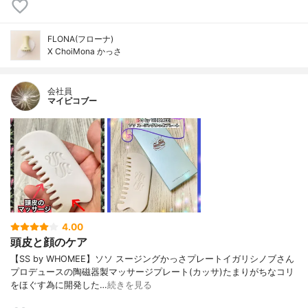
FLONA(フローナ)
X ChoiMona かっさ
会社員
マイピコブー
4.00
頭皮と顔のケア
【SS by WHOMEE】ソソ スージングかっさプレートイガリシノブさん
プロデュースの陶磁器製マッサージプレート(カッサ)たまりがちなコリ
をほぐす為に開発した…
続きを見る