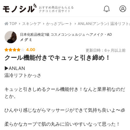
おすすめ商品がもらえる
クチコミポイ活サイト
TOP
スキンケア
かっさプレート
ANLAN(アンラン) 温冷リフ
日本化粧品検定1級 コスメコンシェルジュ ヘアメイク・AD
メ グ ミ
4.00
更新日時：6ヶ月以上前
クール機能付きでキュッと引き締め！
▶︎ANLAN
温冷リフトかっさ
キュッと引きしめるクール機能付き！なんと業界初なのだ
とか。
ひんやり感じながらマッサージができて気持ち良いよ〜🧊
柔らかなカーブで肌の丸みに沿いやすいなって思った！