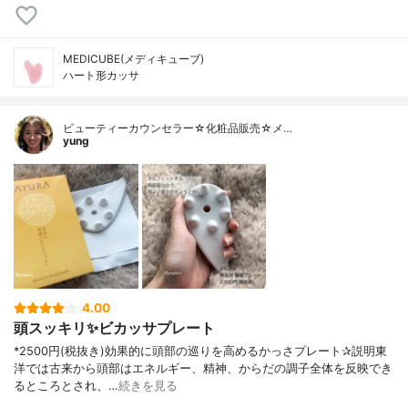
MEDICUBE(メディキューブ)
ハート形カッサ
ビューティーカウンセラー☆化粧品販売☆メ…
yung
4.00
頭スッキリ✨ビカッサプレート
*⁡2500円(税抜き)⁡効果的に頭部の巡りを高めるかっさプレート⁡✰︎説明⁡東
洋では古来から頭部はエネルギー、精神、からだの調子全体を反映でき
るところとされ、…
続きを見る