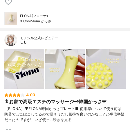
FLONA(フローナ)
X ChoiMona かっさ
モノシル公式レビュアー
しし
4.00
🔖お家で高級エステのマッサージ🗝韓国かっさ🪽
【FLONA】▼FLONA韓国かっさプレート■ 使用感について使う前は
陶器でぼこぼこしてるので硬そうだし気持ち良いのかな…？と半信半疑
だったのですが、いざ使っ…
続きを見る