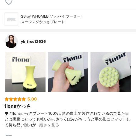
SS by WHOMEE(ソソ バイ フーミー)
スージングかっさプレート
yk_free12636
5.00
flonaかっさ
❤︎.*⁡flonaかっさプレート⁡100%天然の白土で製作されているので見た目
とは裏腹にとっても軽いかっさ✨くぼみがちょうど手の形にフィットし
て持ち易い🙌力が…
続きを見る