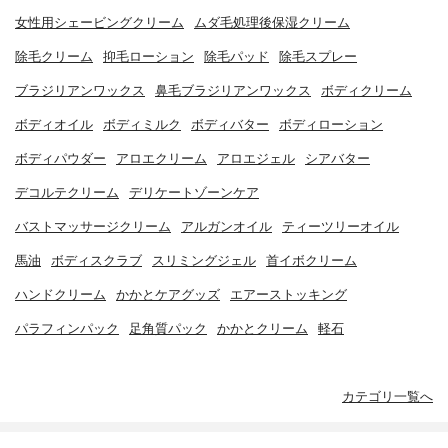
女性用シェービングクリーム
ムダ毛処理後保湿クリーム
除毛クリーム
抑毛ローション
除毛パッド
除毛スプレー
ブラジリアンワックス
鼻毛ブラジリアンワックス
ボディクリーム
ボディオイル
ボディミルク
ボディバター
ボディローション
ボディパウダー
アロエクリーム
アロエジェル
シアバター
デコルテクリーム
デリケートゾーンケア
バストマッサージクリーム
アルガンオイル
ティーツリーオイル
馬油
ボディスクラブ
スリミングジェル
首イボクリーム
ハンドクリーム
かかとケアグッズ
エアーストッキング
パラフィンパック
足角質パック
かかとクリーム
軽石
カテゴリ一覧へ