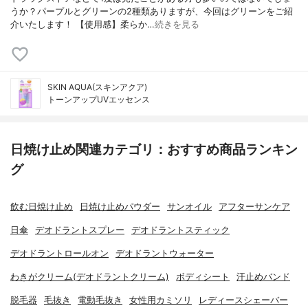
うか？パープルとグリーンの2種類ありますが、今回はグリーンをご紹
介いたします！ 【使用感】柔らか…
続きを見る
SKIN AQUA(スキンアクア)
トーンアップUVエッセンス
日焼け止め関連カテゴリ：おすすめ商品ランキン
グ
飲む日焼け止め
日焼け止めパウダー
サンオイル
アフターサンケア
日傘
デオドラントスプレー
デオドラントスティック
デオドラントロールオン
デオドラントウォーター
わきがクリーム(デオドラントクリーム)
ボディシート
汗止めバンド
脱毛器
毛抜き
電動毛抜き
女性用カミソリ
レディースシェーバー