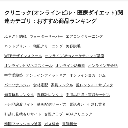
クリニック(オンラインピル・医療ダイエット)関
連カテゴリ：おすすめ商品ランキング
ふるさと納税
ウォーターサーバー
エアコンクリーニング
ネットプリント
宅配クリーニング
美容脱毛
WEBデザインスクール
オンラインWebマーケティング講座
オンラインビジネススクール
オンライン幼稚園
オンライン英会話
中学受験塾
オンラインフィットネス
オンラインヨガ
ジム
パーソナルジム
食材宅配
家具レンタル
服レンタル・サブスク
知育玩具レンタル
腕時計レンタル
不用品回収・買取サービス
不用品譲渡サイト
動画配信サービス
電話占い
引越し業者
引越し見積もりサイト
交際クラブ
AGAクリニック
韓国ファッション通販
ガス料金
電気料金