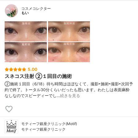
コスメコレクター
もい
5.00
スネコス注射 ②１回目の施術
②施術１回目（6/18）待ち時間はほぼなくて、撮影⇨施術⇨撮影⇨次回予
約で終了。トータル30分くらいだったも思います。わたしは表面麻酔
なしなのでスピーディーでし…
続きを見る
モティーフ銀座クリニック(Motif)
モティーフ銀座クリニック