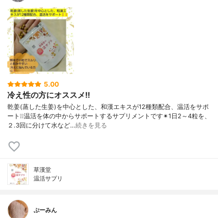
5.00
冷え性の方にオススメ!!
乾姜(蒸した生姜)を中心とした、和漢エキスが12種類配合、温活をサポ
ート❕❕温活を体の中からサポートするサプリメントです✴1日2～4粒を、
２.3回に分けて水など…
続きを見る
草漢堂
温活サプリ
ぷーみん