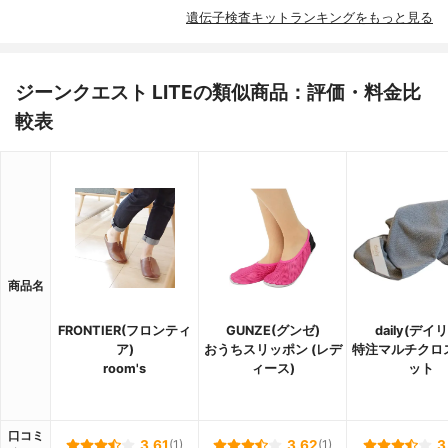
遺伝子検査キットランキングをもっと見る
ジーンクエスト LITEの類似商品：評価・料金比
較表
商品名
FRONTIER(フロンティ
GUNZE(グンゼ)
daily(デイ
ア)
おうちスリッポン (レデ
特注マルチクロ
room's
ィース)
ット
口コミ
3.61
(1)
3.62
(1)
3