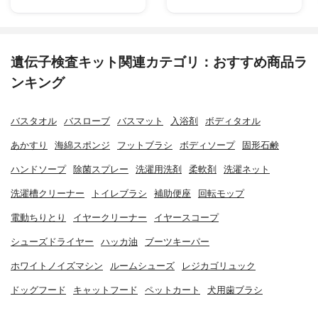
遺伝子検査キット関連カテゴリ：おすすめ商品ラ
ンキング
バスタオル
バスローブ
バスマット
入浴剤
ボディタオル
あかすり
海綿スポンジ
フットブラシ
ボディソープ
固形石鹸
ハンドソープ
除菌スプレー
洗濯用洗剤
柔軟剤
洗濯ネット
洗濯槽クリーナー
トイレブラシ
補助便座
回転モップ
電動ちりとり
イヤークリーナー
イヤースコープ
シューズドライヤー
ハッカ油
ブーツキーパー
ホワイトノイズマシン
ルームシューズ
レジカゴリュック
ドッグフード
キャットフード
ペットカート
犬用歯ブラシ