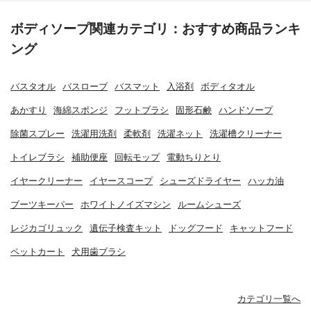
ボディソープ関連カテゴリ：おすすめ商品ランキ
ング
バスタオル
バスローブ
バスマット
入浴剤
ボディタオル
あかすり
海綿スポンジ
フットブラシ
固形石鹸
ハンドソープ
除菌スプレー
洗濯用洗剤
柔軟剤
洗濯ネット
洗濯槽クリーナー
トイレブラシ
補助便座
回転モップ
電動ちりとり
イヤークリーナー
イヤースコープ
シューズドライヤー
ハッカ油
ブーツキーパー
ホワイトノイズマシン
ルームシューズ
レジカゴリュック
遺伝子検査キット
ドッグフード
キャットフード
ペットカート
犬用歯ブラシ
カテゴリ一覧へ