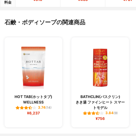
料金
石鹸・ボディソープの関連商品
HOT TAB(ホットタブ)
BATHCLIN(バスクリン)
WELLNESS
きき湯 ファインヒート スマー
トモデル
3.74
(14)
¥6,237
3.84
(9)
¥756