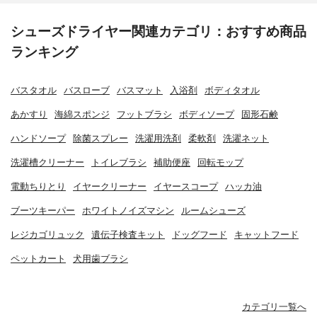
シューズドライヤー関連カテゴリ：おすすめ商品
ランキング
バスタオル
バスローブ
バスマット
入浴剤
ボディタオル
あかすり
海綿スポンジ
フットブラシ
ボディソープ
固形石鹸
ハンドソープ
除菌スプレー
洗濯用洗剤
柔軟剤
洗濯ネット
洗濯槽クリーナー
トイレブラシ
補助便座
回転モップ
電動ちりとり
イヤークリーナー
イヤースコープ
ハッカ油
ブーツキーパー
ホワイトノイズマシン
ルームシューズ
レジカゴリュック
遺伝子検査キット
ドッグフード
キャットフード
ペットカート
犬用歯ブラシ
カテゴリ一覧へ