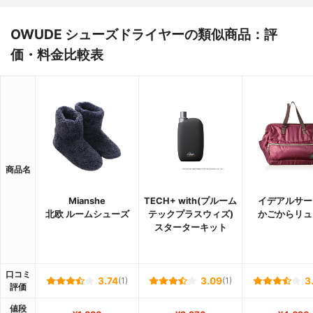
OWUDE シューズドライヤーの類似商品：評
価・料金比較表
商品名
Mianshe
TECH+ with(プルーム
イデアルサー
北欧 ルームシューズ
テックプラスウィズ)
かごからリュ
スターターキット
口コミ
3.74
(1)
3.09
(1)
3
評価
値段