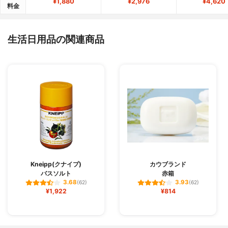
¥1,880
¥2,976
¥4,620
料金
生活日用品の関連商品
Kneipp(クナイプ)
カウブランド
バスソルト
赤箱
3.68
3.93
(62)
(62)
¥1,922
¥814