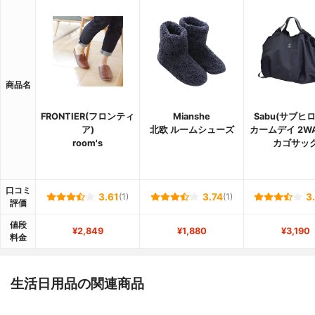
商品名
FRONTIER(フロンティ
Mianshe
Sabu(サブヒ
ア)
北欧 ルームシューズ
カームデイ 2W
room's
カゴサッ
口コミ
3.61
(1)
3.74
(1)
3
評価
値段
¥2,849
¥1,880
¥3,190
料金
生活日用品の関連商品