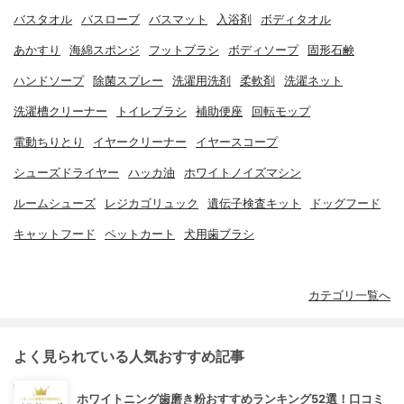
バスタオル
バスローブ
バスマット
入浴剤
ボディタオル
あかすり
海綿スポンジ
フットブラシ
ボディソープ
固形石鹸
ハンドソープ
除菌スプレー
洗濯用洗剤
柔軟剤
洗濯ネット
洗濯槽クリーナー
トイレブラシ
補助便座
回転モップ
電動ちりとり
イヤークリーナー
イヤースコープ
シューズドライヤー
ハッカ油
ホワイトノイズマシン
ルームシューズ
レジカゴリュック
遺伝子検査キット
ドッグフード
キャットフード
ペットカート
犬用歯ブラシ
カテゴリ一覧へ
よく見られている人気おすすめ記事
ホワイトニング歯磨き粉おすすめランキング52選！口コミ