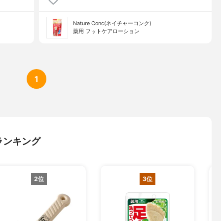
Nature Conc(ネイチャーコンク)
薬用 フットケアローション
1
ランキング
2位
3位