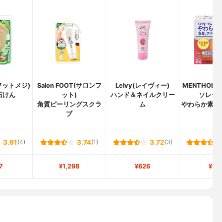
i(フットメジ)
Salon FOOT(サロンフ
Leivy(レイヴィー)
MENTHOLA
石けん
ット)
ハンド＆ネイルクリー
ソレータ
角質ピーリングスクラ
ム
やわらか素肌
ブ
3.91
(4)
3.74
(1)
3.72
(3)
7
¥1,298
¥626
¥91