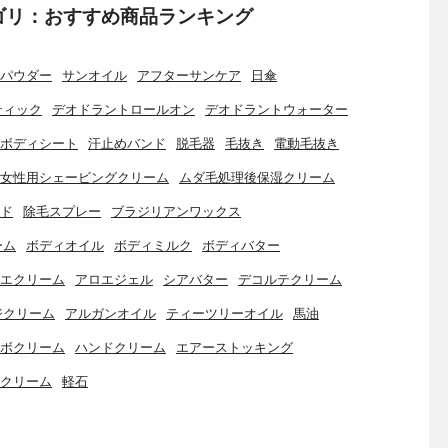
ゴリ：おすすめ商品ランキング
パウダー
サンオイル
アフターサンケア
日傘
ティック
デオドラントロールオン
デオドラントウォーター
ボディシート
汗止めバンド
脱毛器
毛抜き
電動毛抜き
女性用シェービングクリーム
ムダ毛処理後保湿クリーム
ド
除毛スプレー
ブラジリアンワックス
ーム
ボディオイル
ボディミルク
ボディバター
エクリーム
アロエジェル
シアバター
デコルテクリーム
ジクリーム
アルガンオイル
ティーツリーオイル
馬油
ボクリーム
ハンドクリーム
エアーストッキング
クリーム
軽石