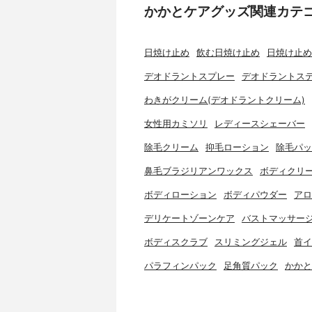
かかとケアグッズ関連カテ
日焼け止め
飲む日焼け止め
日焼け止め
デオドラントスプレー
デオドラントス
わきがクリーム(デオドラントクリーム)
女性用カミソリ
レディースシェーバー
除毛クリーム
抑毛ローション
除毛パッ
鼻毛ブラジリアンワックス
ボディクリ
ボディローション
ボディパウダー
アロ
デリケートゾーンケア
バストマッサー
ボディスクラブ
スリミングジェル
首イ
パラフィンパック
足角質パック
かかと