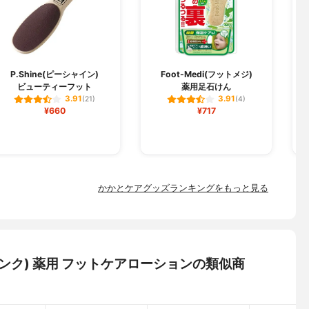
P.Shine(ピーシャイン)
Foot-Medi(フットメジ)
ビューティーフット
薬用足石けん
3.91
3.91
(21)
(4)
¥660
¥717
かかとケアグッズランキングをもっと見る
ャーコンク) 薬用 フットケアローションの類似商