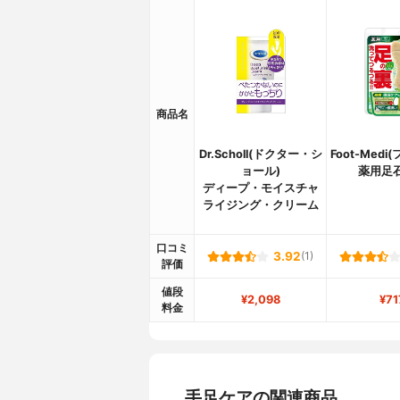
商品名
Dr.Scholl(ドクター・シ
Foot-Med
ョール)
薬用足
ディープ・モイスチャ
ライジング・クリーム
口コミ
3.92
(1)
評価
値段
¥2,098
¥71
料金
手足ケアの関連商品