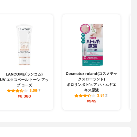
Cosmetex roland(コスメテッ
LANCOME(ランコム)
M
クスローランド)
UV エクスペール トーン アッ
ポロリンボ ピュア ハトムギエ
プ ローズ
キス原液
3.56
(7)
3.81
¥6,380
(1)
¥945