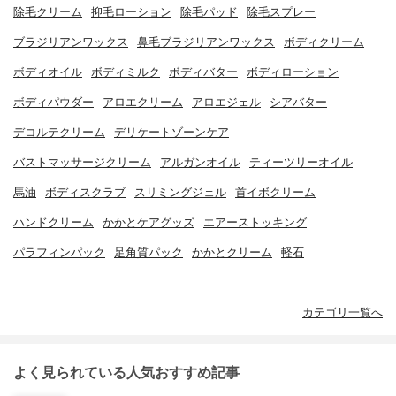
除毛クリーム
抑毛ローション
除毛パッド
除毛スプレー
ブラジリアンワックス
鼻毛ブラジリアンワックス
ボディクリーム
ボディオイル
ボディミルク
ボディバター
ボディローション
ボディパウダー
アロエクリーム
アロエジェル
シアバター
デコルテクリーム
デリケートゾーンケア
バストマッサージクリーム
アルガンオイル
ティーツリーオイル
馬油
ボディスクラブ
スリミングジェル
首イボクリーム
ハンドクリーム
かかとケアグッズ
エアーストッキング
パラフィンパック
足角質パック
かかとクリーム
軽石
カテゴリ一覧へ
よく見られている人気おすすめ記事