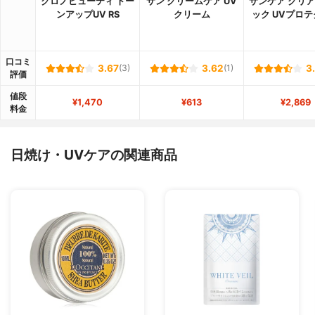
クロノビューティ トー
サン クリームケア UV
サンケア クリ
ンアップUV RS
クリーム
ック UVプロ
口コミ
3.67
(3)
3.62
(1)
3
評価
値段
¥1,470
¥613
¥2,869
料金
日焼け・UVケアの関連商品