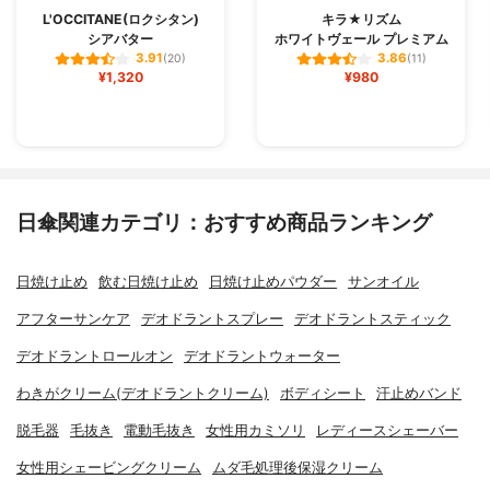
L'OCCITANE(ロクシタン)
キラ★リズム
シアバター
ホワイトヴェール プレミアム
3.91
3.86
(20)
(11)
¥1,320
¥980
日傘関連カテゴリ：おすすめ商品ランキング
日焼け止め
飲む日焼け止め
日焼け止めパウダー
サンオイル
アフターサンケア
デオドラントスプレー
デオドラントスティック
デオドラントロールオン
デオドラントウォーター
わきがクリーム(デオドラントクリーム)
ボディシート
汗止めバンド
脱毛器
毛抜き
電動毛抜き
女性用カミソリ
レディースシェーバー
女性用シェービングクリーム
ムダ毛処理後保湿クリーム