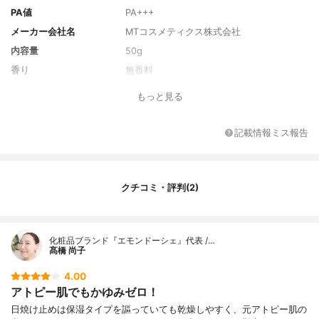
PA値
PA+++
メーカー会社名
MTコスメティクス株式会社
内容量
50g
香り
無香料
主な保湿・美容成分
3‐Ｏ‐エチルアスコルビン酸
もっと見る
全成分
水、メトキシケイヒ酸エチルヘキシル、プ
ロパンジオール、ジメチコン、３−Ｏ−エチ
記載情報ミス報告
ルアスコルビン酸、トコフェロール、アル
ギニン、フィチン酸、カルボマー、オクト
クリレン、ビスエチルヘキシルオキシフェ
ノールメトキシフェニルトリアジン、（ア
クチコミ・評判(2)
クリレーツ／アクリル酸アルキル（Ｃ１０
−３０））クロスポリマー、ＰＥＧ−９ジメ
チコン、キサンタンガム、水酸化Ｋ、酸化
銀、ＥＤＴＡ−２Ｎａ、フェノキシエタノー
化粧品ブランド『エモンドーシェ』代表 /…
ル
髙橋 尚子
4.00
アトピー肌でもかゆみゼロ！
日焼け止めは保湿タイプを謳っていても乾燥しやすく、元アトピー肌の