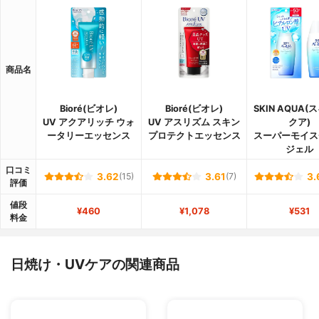
商品名
Bioré(ビオレ)
Bioré(ビオレ)
SKIN AQUA
UV アクアリッチ ウォ
UV アスリズム スキン
クア)
ータリーエッセンス
プロテクトエッセンス
スーパーモイス
ジェル
口コミ
3.62
(15)
3.61
(7)
3.
評価
値段
¥460
¥1,078
¥531
料金
日焼け・UVケアの関連商品