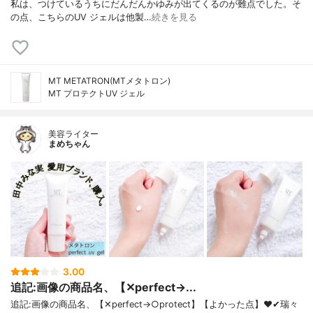
私は、つけているうちにだんだんかゆみが出てくるのが難点でした。そ
の点、こちらのUV ジェルは他製…
続きを見る
MT METATRON(MTメタトロン)
MT プロテクトUV ジェル
美容ライター
まめちゃん
3.00
追記:画像の商品名、【✕perfect→...
追記:画像の商品名、【✕perfect→○protect】【よかった点】❤✔瑞々