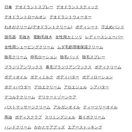
日傘
デオドラントスプレー
デオドラントスティック
デオドラントロールオン
デオドラントウォーター
わきがクリーム(デオドラントクリーム)
ボディシート
汗止めバンド
脱毛器
毛抜き
電動毛抜き
女性用カミソリ
レディースシェーバー
女性用シェービングクリーム
ムダ毛処理後保湿クリーム
除毛クリーム
抑毛ローション
除毛パッド
除毛スプレー
ブラジリアンワックス
鼻毛ブラジリアンワックス
ボディクリーム
ボディオイル
ボディミルク
ボディバター
ボディローション
ボディパウダー
アロエクリーム
アロエジェル
シアバター
デコルテクリーム
デリケートゾーンケア
バストマッサージクリーム
アルガンオイル
ティーツリーオイル
馬油
ボディスクラブ
スリミングジェル
首イボクリーム
ハンドクリーム
かかとケアグッズ
エアーストッキング