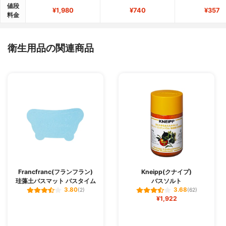
値段
¥1,980
¥740
¥357
料金
衛生用品の関連商品
Francfranc(フランフラン)
Kneipp(クナイプ)
珪藻土バスマット バスタイム
バスソルト
3.80
3.68
(2)
(62)
¥1,922