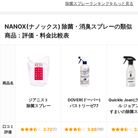
除菌スプレーランキングをもっと見る
NANOX(ナノックス) 除菌・消臭スプレーの類似
商品：評価・料金比較表
商品名
ジアニスト
DOVER(ドーバー)
Quickle Joa
除菌スプレー
パストリーゼ77
ル ジョアン
すまいの除菌ス
口コミ
3.72
(1)
3.88
(18)
3
評価