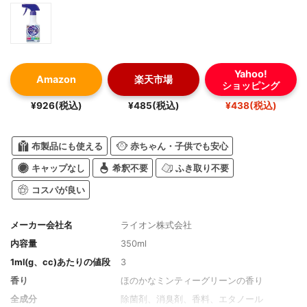
Yahoo!
Amazon
楽天市場
ショッピング
¥926(税込)
¥485(税込)
¥438(税込)
布製品にも使える
赤ちゃん・子供でも安心
キャップなし
希釈不要
ふき取り不要
コスパが良い
メーカー会社名
ライオン株式会社
内容量
350ml
1ml(g、cc)あたりの値段
3
香り
ほのかなミンティーグリーンの香り
全成分
除菌剤、消臭剤、香料、エタノール