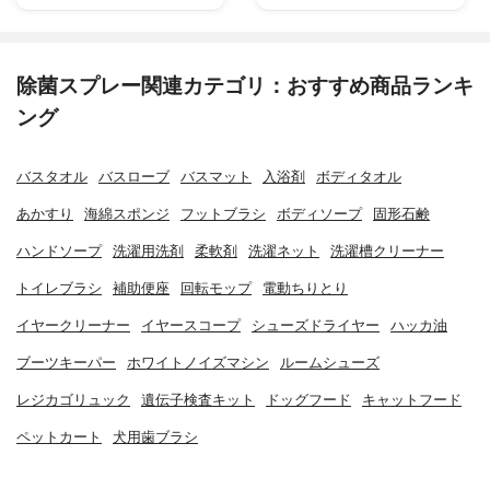
除菌スプレー関連カテゴリ：おすすめ商品ランキ
ング
バスタオル
バスローブ
バスマット
入浴剤
ボディタオル
あかすり
海綿スポンジ
フットブラシ
ボディソープ
固形石鹸
ハンドソープ
洗濯用洗剤
柔軟剤
洗濯ネット
洗濯槽クリーナー
トイレブラシ
補助便座
回転モップ
電動ちりとり
イヤークリーナー
イヤースコープ
シューズドライヤー
ハッカ油
ブーツキーパー
ホワイトノイズマシン
ルームシューズ
レジカゴリュック
遺伝子検査キット
ドッグフード
キャットフード
ペットカート
犬用歯ブラシ