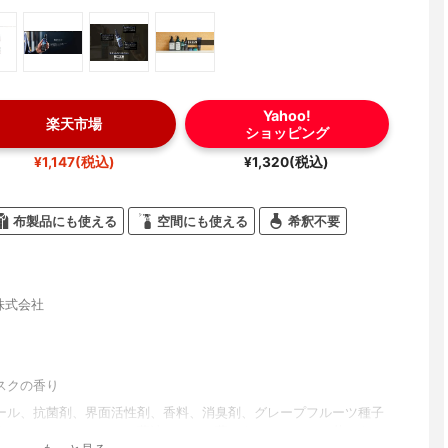
Yahoo!
楽天市場
ショッピング
¥1,147(税込)
¥1,320(税込)
布製品にも使える
空間にも使える
希釈不要
G株式会社
スクの香り
ール、抗菌剤、界面活性剤、香料、消臭剤、グレープフルーツ種子
タンニン、ティーツリー葉油、セージ葉エキス、カミツレ花エキ