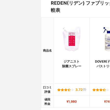
REDEN(リデン) ファブ
較表
商品名
ジアニスト
DOVER(
除菌スプレー
パストリ
口コミ
3.72
(1)
評価
値段
¥1,980
¥74
料金