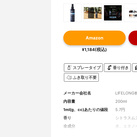
Amazon
¥1,184(税込)
スプレータイプ
香り付き
ふき取り不要
メーカー会社名
LIFELON
内容量
200ml
1ml(g、cc)あたりの値段
5.7円
香り
シトラスム
全成分
水、エタノ
エキス、柿