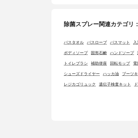
除菌スプレー関連カテゴリ
バスタオル
バスローブ
バスマット
入
ボディソープ
固形石鹸
ハンドソープ
トイレブラシ
補助便座
回転モップ
電
シューズドライヤー
ハッカ油
ブーツキ
レジカゴリュック
遺伝子検査キット
ド