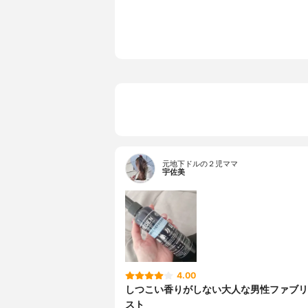
ス、ラベン
元地下ドルの２児ママ
宇佐美
4.00
しつこい香りがしない大人な男性ファブリ
スト