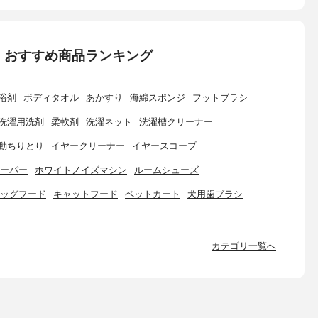
：おすすめ商品ランキング
浴剤
ボディタオル
あかすり
海綿スポンジ
フットブラシ
洗濯用洗剤
柔軟剤
洗濯ネット
洗濯槽クリーナー
動ちりとり
イヤークリーナー
イヤースコープ
ーパー
ホワイトノイズマシン
ルームシューズ
ッグフード
キャットフード
ペットカート
犬用歯ブラシ
カテゴリ一覧へ