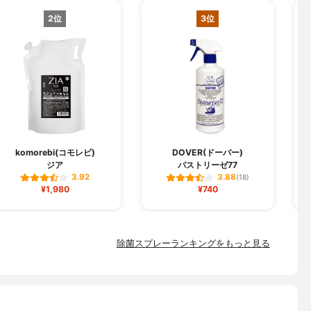
2位
3位
komorebi(コモレビ)
DOVER(ドーバー)
ジア
パストリーゼ77
3.92
3.88
(18)
¥1,980
¥740
除菌スプレーランキングをもっと見る