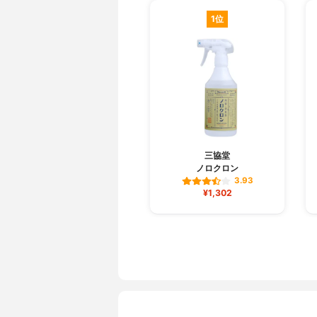
1位
三協堂
ノロクロン
3.93
¥1,302