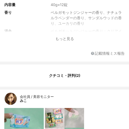
内容量
40g×12錠
香り
ベルガモットジンジャーの香り、ナチュラ
ルラベンダーの香り、サンダルウッドの香
り、ユーカリの香り
湯色
ベルガモットジンジャーの香り：クリアイ
エロー、ナチュラルラベンダーの香り：フ
もっと見る
ァインパープル、サンダルウッドの香り：
サイレントグリーン、ユーカリの香り：ハ
ーバルグリーン
記載情報ミス報告
代表的な成分
炭酸ナトリウム
全成分
【有効成分】炭酸水素ナトリウム、炭酸ナ
トリウム、硫酸マグネシウム、硫酸ナトリ
クチコミ・評判(2)
ウム（無水） 【その他の成分】フマル酸、
ＰＥＧ６０００、ブドウ糖、グリシン、酸
化マグネシウム、ショ糖脂肪酸エステル、
ミリスチン酸イソプロピル、香料、（＋／
会社員 / 美容モニター
みこ
－）青１、黄４、赤１０２、赤１０６、赤
２２７