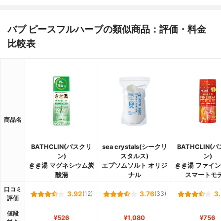
バブ ピースフルハーブの類似商品：評価・料金
比較表
商品名
BATHCLIN(バスクリ
sea crystals(シークリ
BATHCLIN(
ン)
スタルス)
ン)
きき湯 マグネシウム炭
エプソムソルト オリジ
きき湯 ファイ
酸湯
ナル
スマートモ
口コミ
3.92
(12)
3.76
(33)
3
評価
値段
¥526
¥1,080
¥756