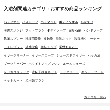
入浴剤関連カテゴリ：おすすめ商品ランキング
バスタオル
バスローブ
バスマット
ボディタオル
あかすり
海綿スポンジ
フットブラシ
ボディソープ
固形石鹸
ハンドソープ
除菌スプレー
洗濯用洗剤
柔軟剤
洗濯ネット
洗濯槽クリーナー
トイレブラシ
補助便座
回転モップ
電動ちりとり
イヤークリーナー
イヤースコープ
シューズドライヤー
ハッカ油
ブーツキーパー
ホワイトノイズマシン
ルームシューズ
レジカゴリュック
遺伝子検査キット
ドッグフード
キャットフード
ペットカート
犬用歯ブラシ
カテゴリ一覧へ