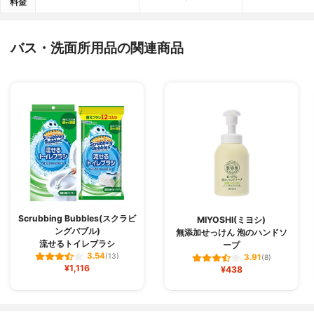
料金
バス・洗面所用品の関連商品
Scrubbing Bubbles(スクラビ
MIYOSHI(ミヨシ)
ングバブル)
無添加せっけん 泡のハンドソ
流せるトイレブラシ
ープ
3.54
(13)
3.91
(8)
¥1,116
¥438