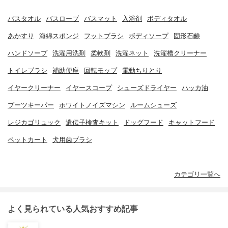
バスタオル
バスローブ
バスマット
入浴剤
ボディタオル
あかすり
海綿スポンジ
フットブラシ
ボディソープ
固形石鹸
ハンドソープ
洗濯用洗剤
柔軟剤
洗濯ネット
洗濯槽クリーナー
トイレブラシ
補助便座
回転モップ
電動ちりとり
イヤークリーナー
イヤースコープ
シューズドライヤー
ハッカ油
ブーツキーパー
ホワイトノイズマシン
ルームシューズ
レジカゴリュック
遺伝子検査キット
ドッグフード
キャットフード
ペットカート
犬用歯ブラシ
カテゴリ一覧へ
よく見られている人気おすすめ記事