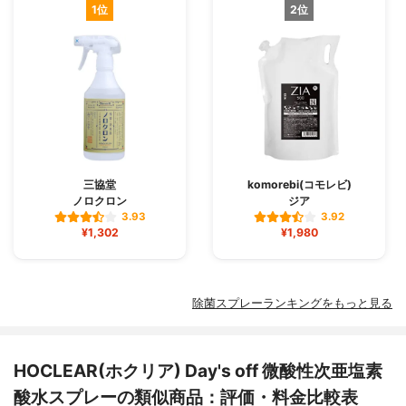
1位
2位
三協堂
komorebi(コモレビ)
ノロクロン
ジア
3.93
3.92
¥1,302
¥1,980
除菌スプレーランキングをもっと見る
HOCLEAR(ホクリア) Day's off 微酸性次亜塩素
酸水スプレーの類似商品：評価・料金比較表