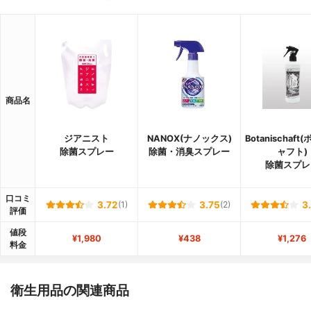
商品名
ジアニスト
NANOX(ナノックス)
Botanischaf
除菌スプレー
除菌・消臭スプレー
ャフト)
除菌スプレ
口コミ
3.72
(1)
3.75
(2)
3
評価
値段
¥1,980
¥438
¥1,276
料金
衛生用品の関連商品