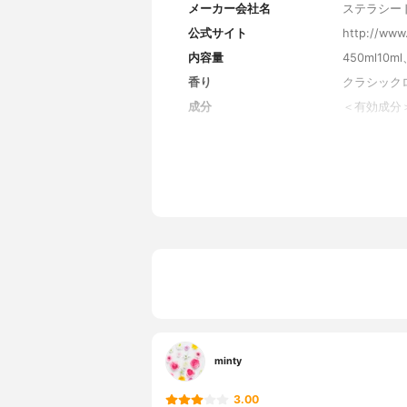
メーカー会社名
ステラシー
公式サイト
http://www
内容量
450ml10ml
香り
クラシック
成分
＜有効成分＞
ココイルグル
カド油, カ
ケラチン, 
HCl, セリ
アラントイン
シン酸2Na,
コイル加水分解
P, フィトス
A-2Na, 
ロール, キ
ルボマー, 
テクスチャーバリエーショ
-
ン
minty
効果バリエーション
さっぱりタ
3.00