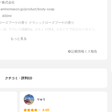
ド株式会社
.aminomason.jp/product/body-soap
、400ml
ローズブーケの香り クラシックローズブーケの香り
-水, ラウレス硫酸Na, コカミドDEA, コカミドプロピルベタイン,
タミン酸2Na, ココイルグリシンK, ベタイン, アーモンド油, アボ
もっと見る
ゼイン, ハチミツ, チェリモヤ果実エキス, ヒアルロン酸Na, 加水分解
タウリン, リシンHCl, グルタミン酸, グリシン, ロイシン, ヒスチジン
ン, バリン, アスパラギン酸Na, トレオニン, アラニン, イソロイシン,
記載情報ミス報告
, フェニルアラニン, アルギニン, プロリン, チロシン, 白金, イノ
 グアニル酸2Na, ポリクオタニウム-51, ポリクオタニウム-50, コ
コラーゲンK, PCA-Na, セラミドNP, セラミドAP, セラミドEO
フィンゴシン, BG, ラウロイルラクチレートNa, ヤシ脂肪酸K, EDT
ジグリセリン, 塩化Na, クエン酸, クエン酸Na, 安息香酸Na, コレステ
サンタンガム, PG, DPG, エチルヘキシルグリセリン, グリセリン, カ
クチコミ・評判(2)
フェノキシエタノール, 香料
りゅう
イプ
4.00