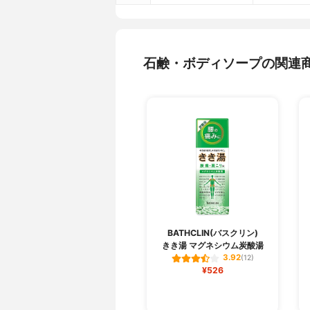
石鹸・ボディソープの関連
BATHCLIN(バスクリン)
きき湯 マグネシウム炭酸湯
3.92
(12)
¥526