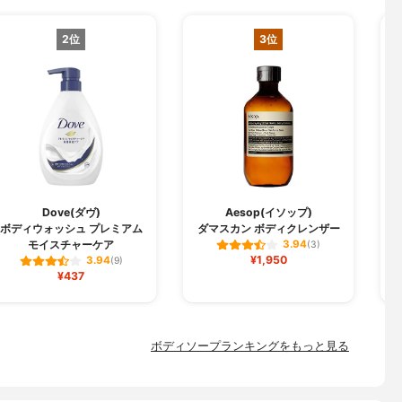
2位
3位
Dove(ダヴ)
Aesop(イソップ)
ボディウォッシュ プレミアム
ダマスカン ボディクレンザー
モイスチャーケア
3.94
(3)
¥1,950
3.94
(9)
¥437
ボディソープランキングをもっと見る