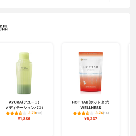
商品
AYURA(アユーラ)
HOT TAB(ホットタブ)
メディテーションバスt
WELLNESS
3.79
3.74
(23)
(14)
¥1,886
¥6,237