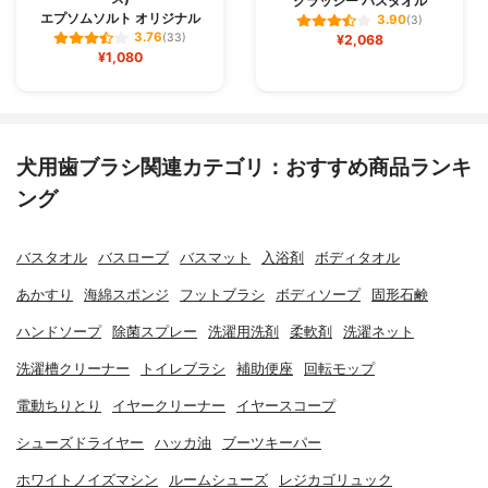
クラッシー バスタオル
エプソムソルト オリジナル
3.90
(3)
3.76
(33)
¥2,068
¥1,080
犬用歯ブラシ関連カテゴリ：おすすめ商品ランキ
ング
バスタオル
バスローブ
バスマット
入浴剤
ボディタオル
あかすり
海綿スポンジ
フットブラシ
ボディソープ
固形石鹸
ハンドソープ
除菌スプレー
洗濯用洗剤
柔軟剤
洗濯ネット
洗濯槽クリーナー
トイレブラシ
補助便座
回転モップ
電動ちりとり
イヤークリーナー
イヤースコープ
シューズドライヤー
ハッカ油
ブーツキーパー
ホワイトノイズマシン
ルームシューズ
レジカゴリュック