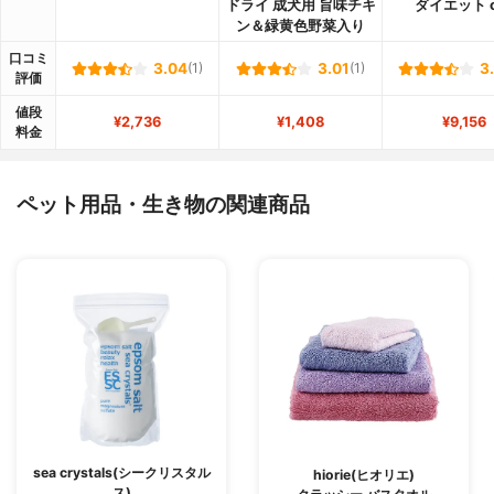
ドライ 成犬用 旨味チキ
ダイエット c
ン＆緑黄色野菜入り
口コミ
3.04
(1)
3.01
(1)
3
評価
値段
¥2,736
¥1,408
¥9,156
料金
ペット用品・生き物の関連商品
sea crystals(シークリスタル
hiorie(ヒオリエ)
ス)