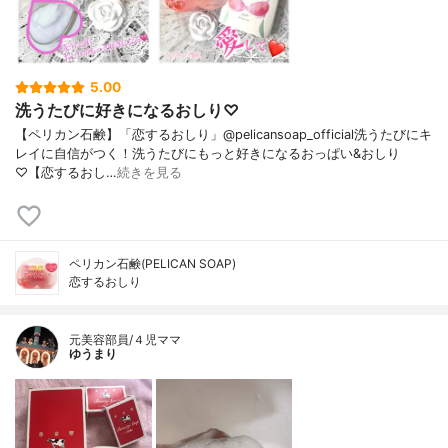
5.00
洗うたびに好きになるおしり♡
【ペリカン石鹸】「恋するおしり」@pelicansoap_official洗うたびにキ
レイに自信がつく！洗うたびにもっと好きになるおっぱい&おしり
♡【恋するおし…
続きを見る
ペリカン石鹸(PELICAN SOAP)
恋するおしり
元美容部員/４児ママ
ゆうまり