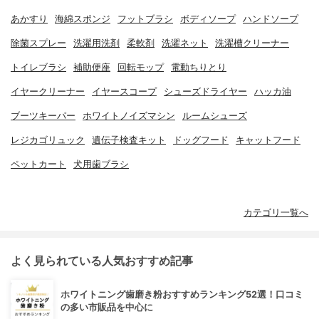
あかすり
海綿スポンジ
フットブラシ
ボディソープ
ハンドソープ
除菌スプレー
洗濯用洗剤
柔軟剤
洗濯ネット
洗濯槽クリーナー
トイレブラシ
補助便座
回転モップ
電動ちりとり
イヤークリーナー
イヤースコープ
シューズドライヤー
ハッカ油
ブーツキーパー
ホワイトノイズマシン
ルームシューズ
レジカゴリュック
遺伝子検査キット
ドッグフード
キャットフード
ペットカート
犬用歯ブラシ
カテゴリ一覧へ
よく見られている人気おすすめ記事
ホワイトニング歯磨き粉おすすめランキング52選！口コミ
の多い市販品を中心に