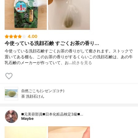
4.00
今使っている洗顔石鹸 すごくお茶の香り...
今使っている洗顔石鹸すごくお茶の香りがして癒されます。ストックで
置いてある棚も、このお茶の香りがするくらいこの洗顔石鹸は、あの牛
乳石鹸のメーカーが作っていて、お…
続きを見る
自然ごこち(シゼンゴコチ)
茶 洗顔石けん
◼️元美容部員◼️日本化粧品検定3級◼️…
Maybe