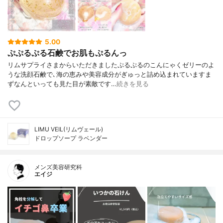
5.00
ぷぷるぷる石鹸でお肌もぷるんっ
リムサプライさまからいただきましたぷるぷるのこんにゃくゼリーのよ
うな洗顔石鹸で､海の恵みや美容成分がぎゅっと詰め込まれていますま
ずなんといっても見た目が素敵です…
続きを見る
LIMU VEIL(リムヴェール)
ドロップソープ ラベンダー
メンズ美容研究科
エイジ