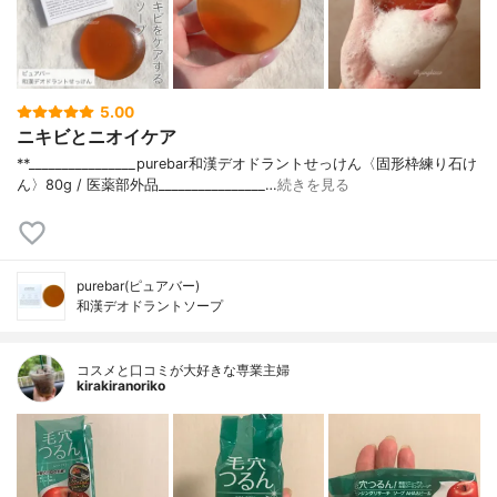
5.00
ニキビとニオイケア
**________________⁡⁡purebar⁡和漢デオドラントせっけん〈固形枠練り石け
ん〉⁡80g / 医薬部外品⁡________________⁡…
続きを見る
purebar(ピュアバー)
和漢デオドラントソープ
コスメと口コミが大好きな専業主婦
kirakiranoriko