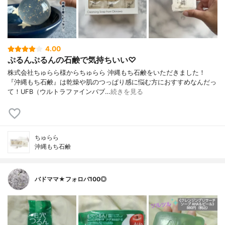
4.00
ぷるんぷるんの石鹸で気持ちいい♡
株式会社ちゅらら様からちゅらら 沖縄もち石鹸をいただきました！
『沖縄もち石鹸』は乾燥や肌のつっぱり感に悩む方におすすめなんだっ
て！UFB（ウルトラファインバブ…
続きを見る
ちゅらら
沖縄もち石鹸
バドママ★フォロバ100◎