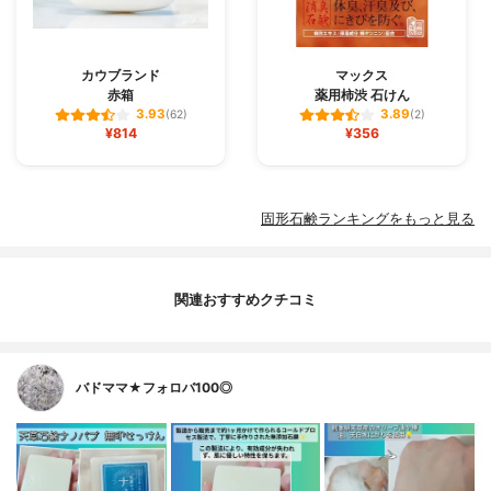
カウブランド
マックス
赤箱
薬用柿渋 石けん
3.93
3.89
(62)
(2)
¥814
¥356
固形石鹸ランキングをもっと見る
関連おすすめクチコミ
バドママ★フォロバ100◎