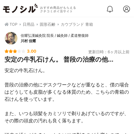
おすすめ商品がもらえる
クチコミポイ活サイト
TOP
日用品
固形石鹸
カウブランド 青箱
佳耀弘漢鍼灸院 院長 / 鍼灸師 / 柔道整復師
川村 佳耀
3.00
更新日時：6ヶ月以上前
安定の牛乳石けん。 普段の治療の他...
安定の牛乳石けん。
普段の治療の他にデスクワークなどが重なると、僕の場合
はどうしても皮脂が多くなる体質のため、こちらの青箱の
石けんを使っています。
また、いつも頭髪をカミソリで剃りあげているのですが、
その際の頭皮の汚れも良く落ちます。