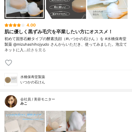
4.00
肌に優しく黒ずみ毛穴を卒業したい方にオススメ！
初めて固形石鹸タイプの酵素洗顔（#いつかの石けん ）を #水橋保寿堂
製薬 @mizuhashihojyudo さんからいただき、使ってみました。泡立て
ネットに入…
続きを見る
水橋保寿堂製薬
いつかの石けん
会社員 / 美容モニター
みこ