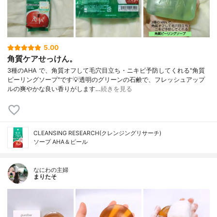
5.00
角質ケアせっけん。
3種のAHA で、角質オフして毛穴目立ち・ニキビ予防してくれる"角質
ピーリングソープ"です💡透明のグリーンの石鹸で、フレッシュアップ
ルの爽やかな良い香りがします…
続きを見る
CLEANSING RESEARCH(クレンジングリサーチ)
ソープ AHA＆ピール
なにわの主婦
まりたそ