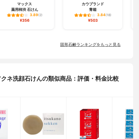
マックス
カウブランド
薬用柿渋 石けん
青箱
3.89
3.84
(2)
(18)
¥356
¥503
固形石鹸ランキングをもっと見る
) アクネ洗顔石けんの類似商品：評価・料金比較