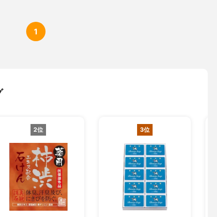
1
グ
2位
3位