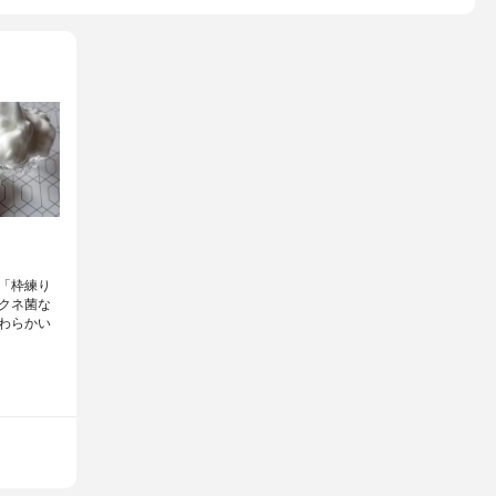
「枠練り
クネ菌な
わらかい