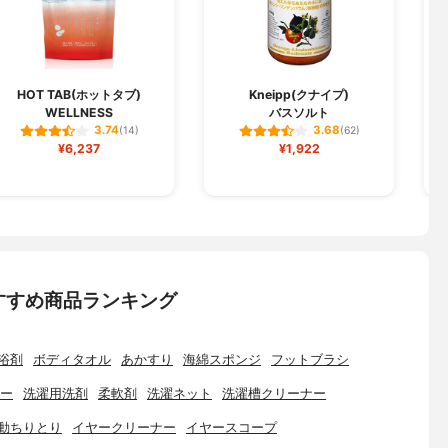
HOT TAB(ホットタブ)
Kneipp(クナイプ)
WELLNESS
バスソルト
3.74
3.68
(14)
(62)
¥6,237
¥1,922
すすめ商品ランキング
浴剤
ボディタオル
あかすり
海綿スポンジ
フットブラシ
ー
洗濯用洗剤
柔軟剤
洗濯ネット
洗濯槽クリーナー
動ちりとり
イヤークリーナー
イヤースコープ