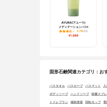
AYURA(アユーラ)
メディテーションバスt
3.79
(23)
¥1,886
固形石鹸関連カテゴリ：お
バスタオル
バスローブ
バスマット
入
ボディソープ
ハンドソープ
除菌スプレ
トイレブラシ
補助便座
回転モップ
電