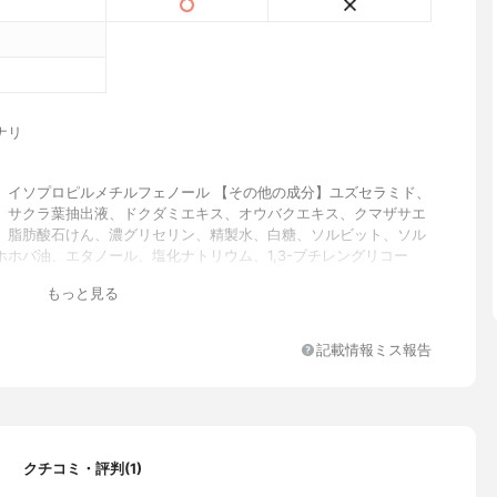
ナリ
】イソプロピルメチルフェノール 【その他の成分】ユズセラミド、
、サクラ葉抽出液、ドクダミエキス、オウバクエキス、クマザサエ
、脂肪酸石けん、濃グリセリン、精製水、白糖、ソルビット、ソル
ホホバ油、エタノール、塩化ナトリウム、1,3-ブチレングリコー
タクリロイルオキシエチルホスホリルコリン・メタクリル酸ブチル共
もっと見る
フェノキシエタノール、銅クロロフィリンナトリウム、カラメル、
モン・ベルガモットなどをブレンドした香り
記載情報ミス報告
クチコミ・評判(1)