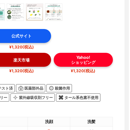
公式サイト
¥1,320(税込)
Yahoo!
楽天市場
ショッピング
¥1,320(税込)
¥1,320(税込)
テスト済
医薬部外品
殺菌作用
リー
紫外線吸収剤フリー
タール系色素不使用
洗顔
洗髪