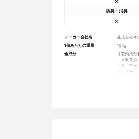
防臭・消臭
メーカー会社名
株式会社キ
1個あたりの重量
100g
全成分
【有効成分
コメ胚芽油
キス、常水
ビット液、
ル、2-メ
重合体液、
香料
香り
パイン・レ