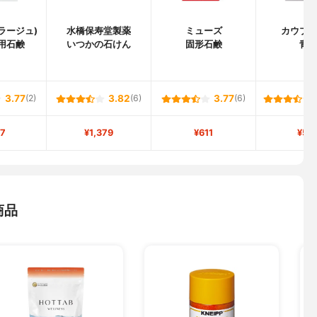
(コラージュ)
水橋保寿堂製薬
ミューズ
カウブ
用石鹸
いつかの石けん
固形石鹸
青
3.77
(2)
3.82
(6)
3.77
(6)
7
¥1,379
¥611
¥50
商品