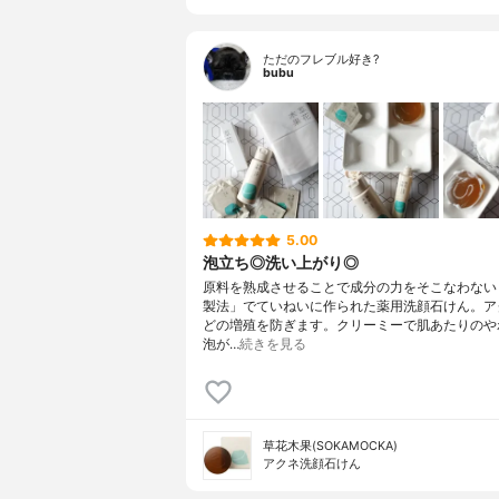
ただのフレブル好き?
bubu
5.00
泡立ち◎洗い上がり◎
原料を熟成させることで成分の力をそこなわない
製法」でていねいに作られた薬用洗顔石けん。ア
どの増殖を防ぎます。クリーミーで肌あたりのや
泡が…
続きを見る
草花木果(SOKAMOCKA)
アクネ洗顔石けん