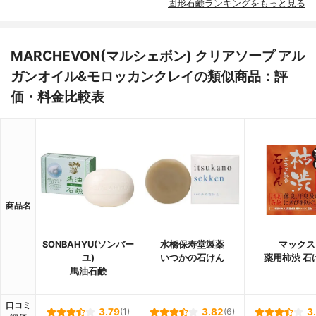
固形石鹸ランキングをもっと見る
MARCHEVON(マルシェボン) クリアソープ アル
ガンオイル&モロッカンクレイの類似商品：評
価・料金比較表
商品名
SONBAHYU(ソンバー
水橋保寿堂製薬
マックス
ユ)
いつかの石けん
薬用柿渋 石
馬油石鹸
口コミ
3.79
(1)
3.82
(6)
3