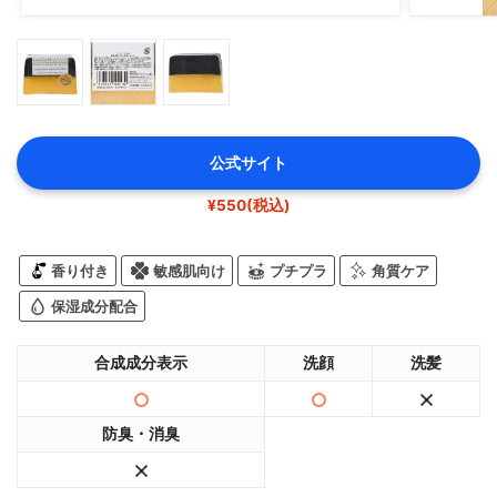
公式サイト
¥550(税込)
香り付き
敏感肌向け
プチプラ
角質ケア
保湿成分配合
合成成分表示
洗顔
洗髪
防臭・消臭