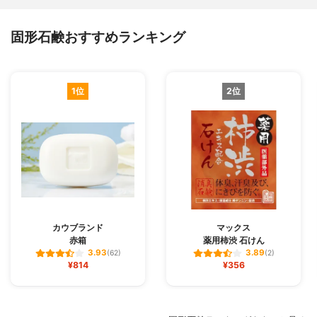
固形石鹸おすすめランキング
1位
2位
カウブランド
マックス
赤箱
薬用柿渋 石けん
3.93
3.89
(62)
(2)
¥814
¥356