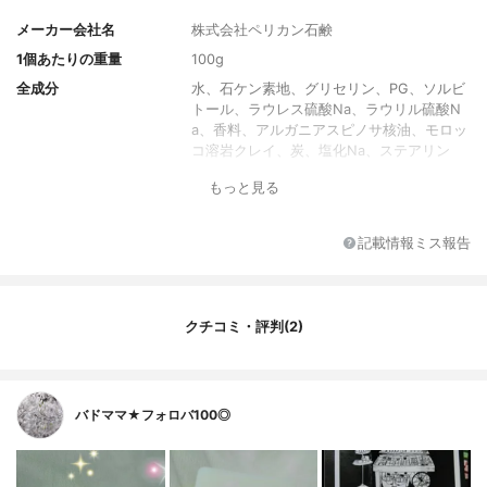
メーカー会社名
株式会社ペリカン石鹸
1個あたりの重量
100g
全成分
水、石ケン素地、グリセリン、PG、ソルビ
トール、ラウレス硫酸Na、ラウリル硫酸N
a、香料、アルガニアスピノサ核油、モロッ
コ溶岩クレイ、炭、塩化Na、ステアリン
酸、ミリスチン酸、ラウリン酸、エチドロ
もっと見る
ン酸4Na、ペンテト酸5Na、酸化チタン、
マイカ、酸化鉄
香り
アルガン&オイルクレイの香り
記載情報ミス報告
クチコミ・評判(2)
バドママ★フォロバ100◎