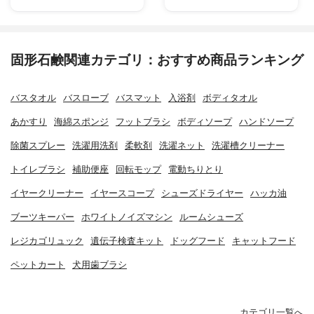
固形石鹸関連カテゴリ：おすすめ商品ランキング
バスタオル
バスローブ
バスマット
入浴剤
ボディタオル
あかすり
海綿スポンジ
フットブラシ
ボディソープ
ハンドソープ
除菌スプレー
洗濯用洗剤
柔軟剤
洗濯ネット
洗濯槽クリーナー
トイレブラシ
補助便座
回転モップ
電動ちりとり
イヤークリーナー
イヤースコープ
シューズドライヤー
ハッカ油
ブーツキーパー
ホワイトノイズマシン
ルームシューズ
レジカゴリュック
遺伝子検査キット
ドッグフード
キャットフード
ペットカート
犬用歯ブラシ
カテゴリ一覧へ