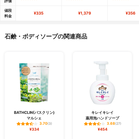
評価
値段
¥335
¥1,379
¥356
料金
石鹸・ボディソープの関連商品
BATHCLIN(バスクリン)
キレイキレイ
マルシェ
薬用泡ハンドソープ
3.70
3.68
(3)
(27)
¥334
¥454