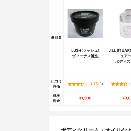
商品名
LUSH(ラッシュ)
JILL STU
ヴィーナス誕生
ュアー
ボディス
口コミ
3.75
(3)
評価
値段
¥1,930
¥3,0
料金
ボディクリーム・オイルな