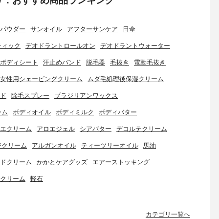
パウダー
サンオイル
アフターサンケア
日傘
ティック
デオドラントロールオン
デオドラントウォーター
ボディシート
汗止めバンド
脱毛器
毛抜き
電動毛抜き
女性用シェービングクリーム
ムダ毛処理後保湿クリーム
ド
除毛スプレー
ブラジリアンワックス
ーム
ボディオイル
ボディミルク
ボディバター
エクリーム
アロエジェル
シアバター
デコルテクリーム
ジクリーム
アルガンオイル
ティーツリーオイル
馬油
ドクリーム
かかとケアグッズ
エアーストッキング
クリーム
軽石
カテゴリ一覧へ