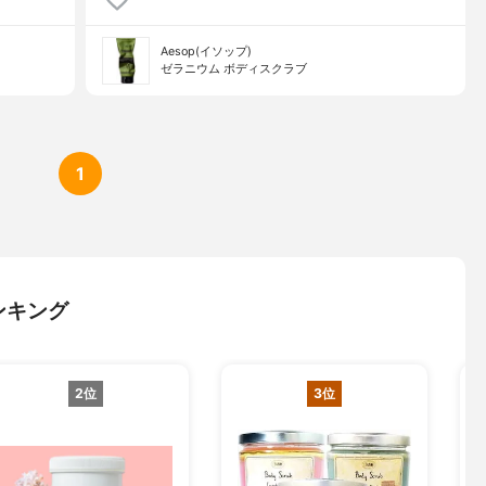
Aesop(イソップ)
ゼラニウム ボディスクラブ
1
ンキング
2位
3位