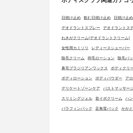
日焼け止め
飲む日焼け止め
日焼け止め
デオドラントスプレー
デオドラントス
わきがクリーム(デオドラントクリーム)
女性用カミソリ
レディースシェーバー
除毛クリーム
抑毛ローション
除毛パッ
鼻毛ブラジリアンワックス
ボディクリ
ボディローション
ボディパウダー
アロ
デリケートゾーンケア
バストマッサー
スリミングジェル
首イボクリーム
ハン
パラフィンパック
足角質パック
かかと