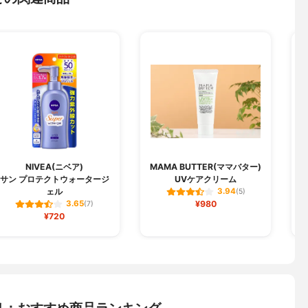
NIVEA(ニベア)
MAMA BUTTER(ママバター)
サン プロテクトウォータージ
UVケアクリーム
b
ェル
3.94
(5)
¥980
3.65
(7)
¥720
リ：おすすめ商品ランキング