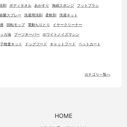
浴剤
ボディタオル
あかすり
海綿スポンジ
フットブラシ
除菌スプレー
洗濯用洗剤
柔軟剤
洗濯ネット
座
回転モップ
電動ちりとり
イヤークリーナー
ッカ油
ブーツキーパー
ホワイトノイズマシン
子検査キット
ドッグフード
キャットフード
ペットカート
カテゴリ一覧へ
HOME