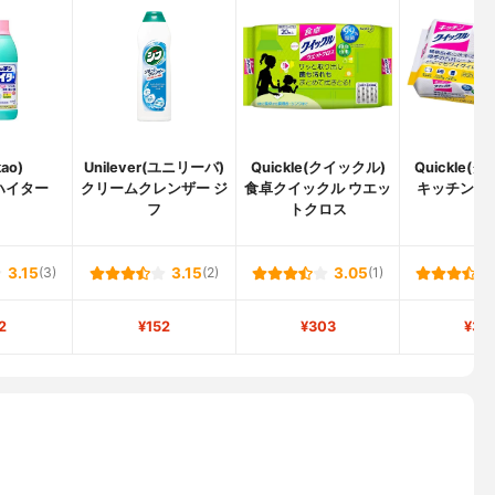
ao)
Unilever(ユニリーバ)
Quickle(クイックル)
Quickle(
ハイター
クリームクレンザー ジ
食卓クイックル ウエッ
キッチンク
フ
トクロス
3.15
(3)
3.15
(2)
3.05
(1)
2
¥152
¥303
¥38