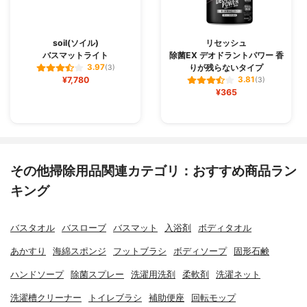
soil(ソイル)
リセッシュ
バスマットライト
除菌EX デオドラントパワー 香
りが残らないタイプ
3.97
(3)
¥7,780
3.81
(3)
¥365
その他掃除用品関連カテゴリ：おすすめ商品ラン
キング
バスタオル
バスローブ
バスマット
入浴剤
ボディタオル
あかすり
海綿スポンジ
フットブラシ
ボディソープ
固形石鹸
ハンドソープ
除菌スプレー
洗濯用洗剤
柔軟剤
洗濯ネット
洗濯槽クリーナー
トイレブラシ
補助便座
回転モップ