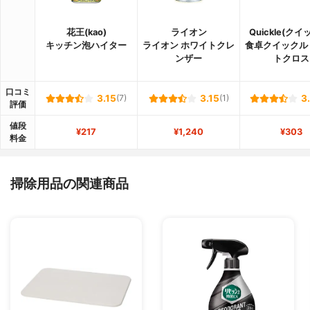
花王(kao)
ライオン
Quickle(クイ
キッチン泡ハイター
ライオン ホワイトクレ
食卓クイックル
ンザー
トクロス
口コミ
3.15
(7)
3.15
(1)
3
評価
値段
¥217
¥1,240
¥303
料金
掃除用品の関連商品