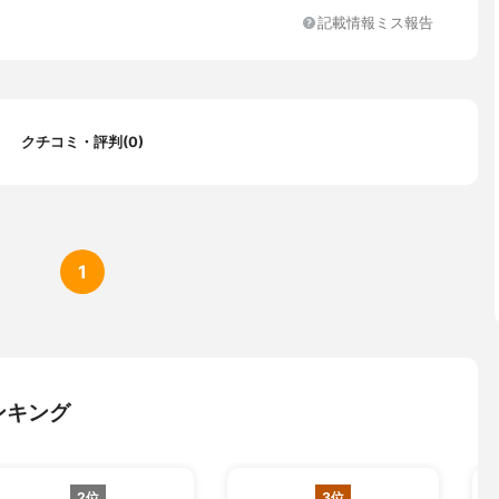
ル）、セトステアリルグルコシド・セトステアリルアルコール、ポ
記載情報ミス報告
ロピレンジグリセリルエーテル、ジグリセリン、水酸化大豆リン脂
タンガム、カルボキシビニルポリマー、アクリル酸・メタクリル酸
重合体、ポリアクリル酸ナトリウム、水酸化カリウム、リン酸一水
ム、リン酸二水素カリウム、エデト酸二ナトリウム、エタノール、
安息香酸メチル、パラオキシ安息香酸プロピル
クチコミ・評判(0)
1
ンキング
2位
3位