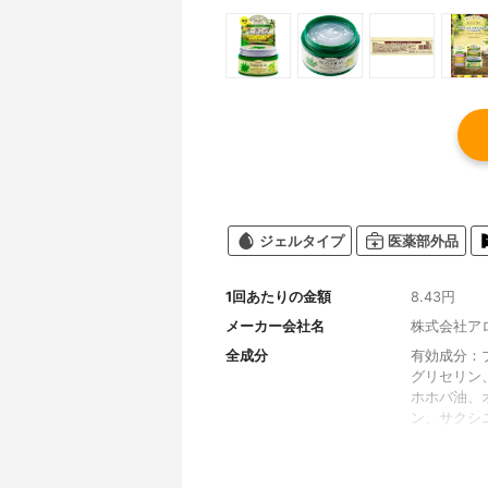
ジェルタイプ
医薬部外品
1回あたりの金額
8.43円
メーカー会社名
株式会社ア
全成分
有効成分：
グリセリン
ホホバ油、
ン、サクシ
スチン、加
ヒアルロン
溶液、N-