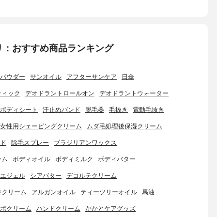
リ：おすすめ商品ランキング
パウダー
サンオイル
アフターサンケア
日傘
ティック
デオドラントロールオン
デオドラントウォーター
ボディシート
汗止めバンド
脱毛器
毛抜き
電動毛抜き
女性用シェービングクリーム
ムダ毛処理後保湿クリーム
ド
除毛スプレー
ブラジリアンワックス
ーム
ボディオイル
ボディミルク
ボディバター
エジェル
シアバター
デコルテクリーム
ジクリーム
アルガンオイル
ティーツリーオイル
馬油
ボクリーム
ハンドクリーム
かかとケアグッズ