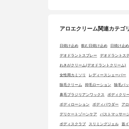
アロエクリーム関連カテゴ
日焼け止め
飲む日焼け止め
日焼け止め
デオドラントスプレー
デオドラントス
わきがクリーム(デオドラントクリーム)
女性用カミソリ
レディースシェーバー
除毛クリーム
抑毛ローション
除毛パッ
鼻毛ブラジリアンワックス
ボディクリ
ボディローション
ボディパウダー
アロ
デリケートゾーンケア
バストマッサー
ボディスクラブ
スリミングジェル
首イ