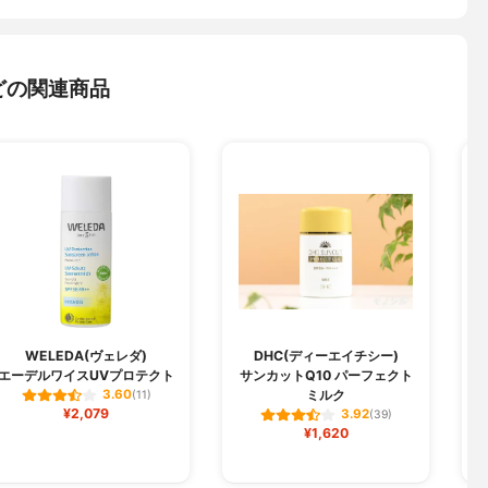
どの関連商品
WELEDA(ヴェレダ)
DHC(ディーエイチシー)
エーデルワイスUVプロテクト
サンカットQ10 パーフェクト
ミルク
3.60
(11)
¥2,079
3.92
(39)
¥1,620