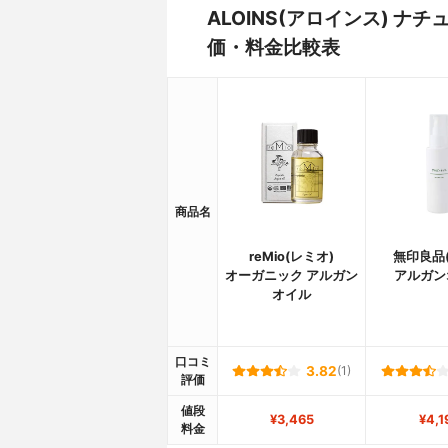
ALOINS(アロインス) 
価・料金比較表
商品名
reMio(レミオ)
無印良品(
オーガニック アルガン
アルガン
オイル
口コミ
3.82
(1)
評価
値段
¥3,465
¥4,1
料金