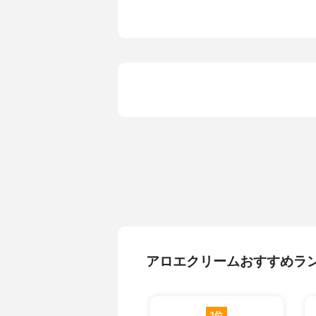
チルドデシ
リオキシプ
質、キサン
アルキル共
素ナトリウ
パラオキシ
アロエクリームおすすめラ
1位