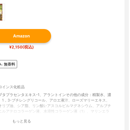
Amazon
¥2,150(税込)
無香料
ロインス化粧品
ブタプラセンタエキス-1、アラントインその他の成分：精製水、濃
、1，3-ブチレングリコール、アロエ液汁、ローズマリーエキス、
オリブ油、シア脂、リン酸L-アスコルビルマグネシウム、アルブチ
ニルアテロコラーゲン液、水溶性コラーゲン液（1）、マリンエラ
水分解ヒアルロン酸、ヒアルロン酸ナトリウム（2）、アセチル化
もっと見る
酸ナトリウム、グリコシルトレハロース・水添デンプン分解物混合
ラウロイル-L-グルタミン酸ジ（フィトステリル・ベヘニル・2-オク