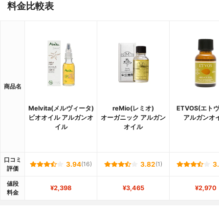
料金比較表
商品名
Melvita(メルヴィータ)
reMio(レミオ)
ETVOS(エト
ビオオイル アルガンオ
オーガニック アルガン
アルガンオ
イル
オイル
口コミ
3.94
(16)
3.82
(1)
3
評価
値段
¥2,398
¥3,465
¥2,970
料金