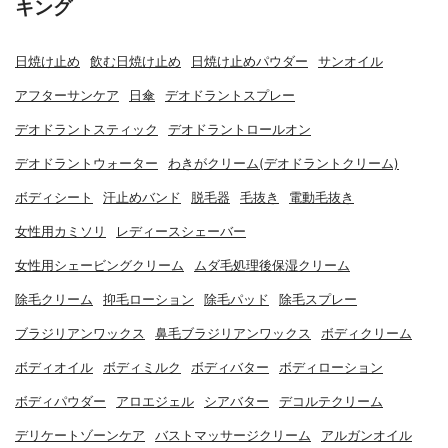
キング
日焼け止め
飲む日焼け止め
日焼け止めパウダー
サンオイル
アフターサンケア
日傘
デオドラントスプレー
デオドラントスティック
デオドラントロールオン
デオドラントウォーター
わきがクリーム(デオドラントクリーム)
ボディシート
汗止めバンド
脱毛器
毛抜き
電動毛抜き
女性用カミソリ
レディースシェーバー
女性用シェービングクリーム
ムダ毛処理後保湿クリーム
除毛クリーム
抑毛ローション
除毛パッド
除毛スプレー
ブラジリアンワックス
鼻毛ブラジリアンワックス
ボディクリーム
ボディオイル
ボディミルク
ボディバター
ボディローション
ボディパウダー
アロエジェル
シアバター
デコルテクリーム
デリケートゾーンケア
バストマッサージクリーム
アルガンオイル