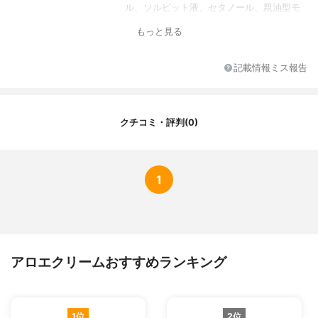
ル、ソルビット液、セタノール、親油型モ
ノステアリン酸グリセリル、ポリオキシエ
もっと見る
チレンセチルエーテル、セレシン、アロエ
エキス（1）、グリチルリチン酸ジカリウ
ム、モノステアリン酸ソルビタン、ステア
記載情報ミス報告
リン酸、ステアリン酸アミド、メチルポリ
シロキサン、ポリビニルピロリドン、セチ
ル硫酸ナトリウム、ポリオキシエチレンラ
ウリルエーテル、パラオキシ安息香酸メチ
クチコミ・評判(0)
ル、パラオキシ安息香酸プロピル、黄色4
号、青色1号
1
アロエクリームおすすめランキング
1位
2位