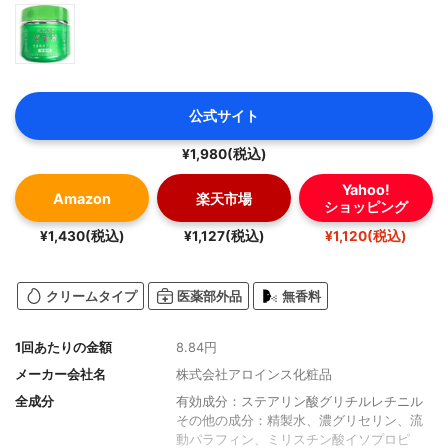
公式サイト
¥1,980(税込)
Yahoo!
Amazon
楽天市場
ショッピング
¥1,430(税込)
¥1,127(税込)
¥1,120(税込)
クリームタイプ
医薬部外品
無香料
1回あたりの金額
8.84円
メーカー会社名
株式会社アロインス化粧品
全成分
有効成分：ステアリン酸グリチルレチニル
その他の成分：精製水、濃グリセリン、流
動パラフィン、ミリスチン酸イソプロピ