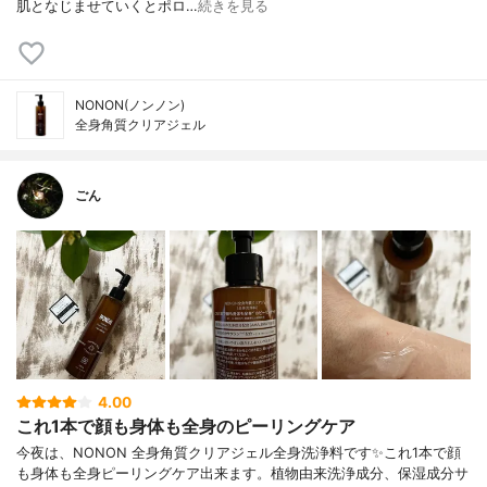
肌となじませていくとポロ…
続きを見る
NONON(ノンノン)
全身角質クリアジェル
ごん
4.00
これ1本で顔も身体も全身のピーリングケア
今夜は、NONON 全身角質クリアジェル全身洗浄料です✨これ1本で顔
も身体も全身ピーリングケア出来ます。植物由来洗浄成分、保湿成分サ