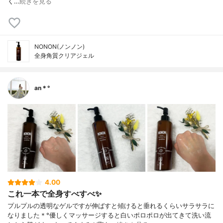
く…
続きを見る
NONON(ノンノン)
全身角質クリアジェル
an＊°
4.00
これ一本で全身すべすべ✨
プルプルの透明なゲルですが伸ばすと傾けると垂れるくらいサラサラに
なりました＊°優しくマッサージすると白いポロポロが出てきて洗い流