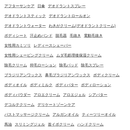
アフターサンケア
日傘
デオドラントスプレー
デオドラントスティック
デオドラントロールオン
デオドラントウォーター
わきがクリーム(デオドラントクリーム)
ボディシート
汗止めバンド
脱毛器
毛抜き
電動毛抜き
女性用カミソリ
レディースシェーバー
女性用シェービングクリーム
ムダ毛処理後保湿クリーム
除毛クリーム
抑毛ローション
除毛パッド
除毛スプレー
ブラジリアンワックス
鼻毛ブラジリアンワックス
ボディクリーム
ボディオイル
ボディミルク
ボディバター
ボディローション
ボディパウダー
アロエクリーム
アロエジェル
シアバター
デコルテクリーム
デリケートゾーンケア
バストマッサージクリーム
アルガンオイル
ティーツリーオイル
馬油
スリミングジェル
首イボクリーム
ハンドクリーム