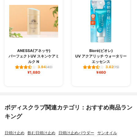
ANESSA(アネッサ)
Bioré(ビオレ)
パーフェクトUV スキンケアミ
UV アクアリッチ ウォータリー
ルク N
エッセンス
3.94
3.62
(40)
(15)
¥1,680
¥460
ボディスクラブ関連カテゴリ：おすすめ商品ラン
キング
日焼け止め
飲む日焼け止め
日焼け止めパウダー
サンオイル