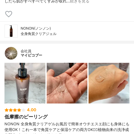
したら肌がすべすべでくすみが取れ…
続きを見る
NONON(ノンノン)
全身角質クリアジェル
会社員
マイピコブー
4.00
低摩擦のピーリング
NONON 全身角質クリアゲルお風呂で簡単オウチエスエ顔にも身体にも
使用OK！これ一本で角質ケアと保湿ケアの両方OK🙆‍♀️植物由来の洗浄成