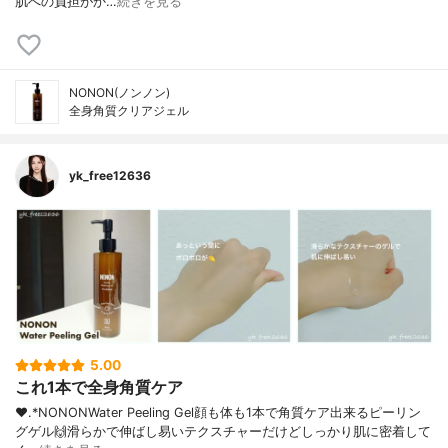
肌への負担がか…
続きを見る
NONON(ノンノン)
全身角質クリアジェル
yk_free12636
5.00
これ1本で全身角質ケア
❤︎.*⁡NONONWater Peeling Gel⁡顔も体も1本で角質ケア出来るピーリン
グゲル🙌⁡滑らかで伸ばし易いテクスチャーだけどしっかり肌に密着して