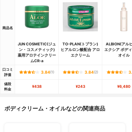
商品名
JUN COSMETIC(ジュ
TO-PLAN(トプラン)
ALBION(アル
ン・コスメティック)
ヒアルロン酸配合 アロ
エクシア ボデ
薬用アロテインクリー
エクリーム
オイル
ムCR-a
口コミ
3.84
(1)
3.84
(2)
3
評価
値段
¥438
¥243
¥6,480
料金
ボディクリーム・オイルなどの関連商品