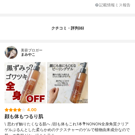
記載情報ミス報告
クチコミ・評判(6)
美容ブロガー
まみやこ
4.00
顔も体もつるり肌
\ 思わず触りたくなる肌へ /⁡顔も体もこれ1本⁡⁡💐NONON全身角質クリア
ゲル⁡⁡ぷるんとした柔らかめのテクスチャーのゲルで植物由来成分なので