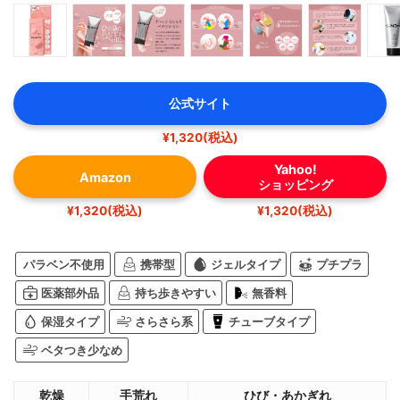
公式サイト
¥1,320(税込)
Yahoo!
Amazon
ショッピング
¥1,320(税込)
¥1,320(税込)
パラベン不使用
携帯型
ジェルタイプ
プチプラ
医薬部外品
持ち歩きやすい
無香料
保湿タイプ
さらさら系
チューブタイプ
ベタつき少なめ
乾燥
手荒れ
ひび・あかぎれ