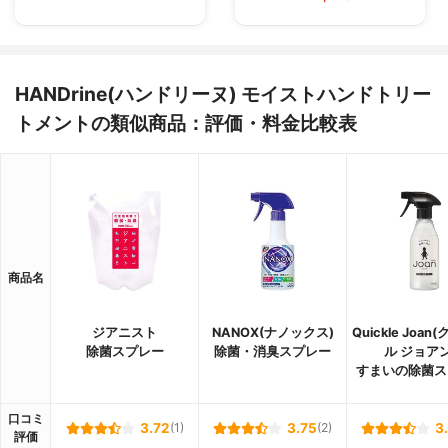
HANDrine(ハンドリーヌ) モイストハンドトリー
トメントの類似商品：評価・料金比較表
商品名
ジアニスト
NANOX(ナノックス)
Quickle Joa
除菌スプレー
除菌・消臭スプレー
ル ジョアン
すまいの除菌ス
口コミ
3.72
(1)
3.75
(2)
3
評価