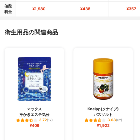
値段
¥1,980
¥438
¥357
料金
衛生用品の関連商品
マックス
Kneipp(クナイプ)
汗かきエステ気分
バスソルト
3.72
3.68
(17)
(62)
¥409
¥1,922