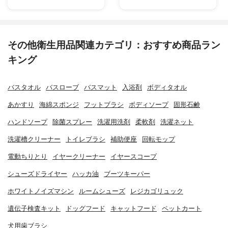
その他衛生用品関連カテゴリ：おすすめ商品ラン
キング
バスタオル
バスローブ
バスマット
入浴剤
ボディタオル
あかすり
海綿スポンジ
フットブラシ
ボディソープ
固形石鹸
ハンドソープ
除菌スプレー
洗濯用洗剤
柔軟剤
洗濯ネット
洗濯槽クリーナー
トイレブラシ
補助便座
回転モップ
電動ちりとり
イヤークリーナー
イヤースコープ
シューズドライヤー
ハッカ油
ブーツキーパー
ホワイトノイズマシン
ルームシューズ
レジカゴリュック
遺伝子検査キット
ドッグフード
キャットフード
ペットカート
犬用歯ブラシ