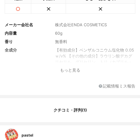
メーカー会社名
株式会社ENDA COSMETICS
内容量
60g
香り
無香料
全成分
【有効成分】ベンザルコニウム塩化物 0.05
ｗ/v% 【その他の成分】ラウリン酸デカグ
リセリル、グリセリン、トリ（カプリル・
カプリン酸）グリセリル、流動パラフィ
もっと見る
ン、セタノール、トコフェロール酢酸エス
テル、スクワラン、エデト酸四ナトリウム
二水塩、１，３－ブチレングリコール、ヒ
記載情報ミス報告
ドロキシエチルセルロース、カルボキシビ
ニルポリマー、トリエタノールアミン、エ
タノール、アスコルビン酸
クチコミ・評判(1)
pastel