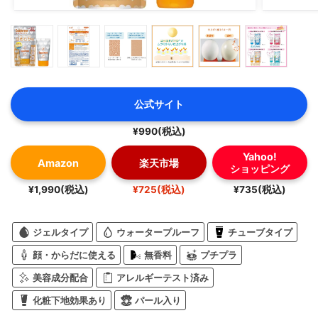
公式サイト
¥990(税込)
Yahoo!
Amazon
楽天市場
ショッピング
¥1,990(税込)
¥725(税込)
¥735(税込)
ジェルタイプ
ウォータープルーフ
チューブタイプ
顔・からだに使える
無香料
プチプラ
美容成分配合
アレルギーテスト済み
化粧下地効果あり
パール入り