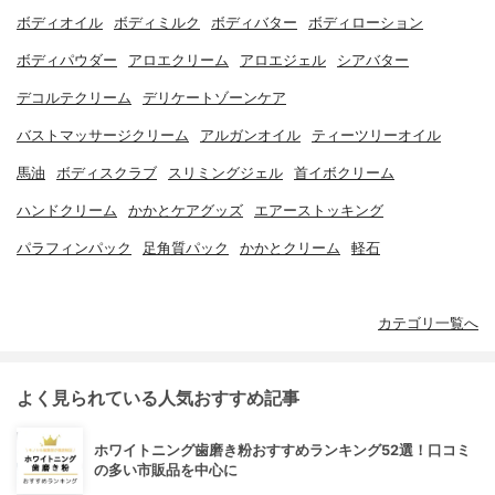
ボディオイル
ボディミルク
ボディバター
ボディローション
ボディパウダー
アロエクリーム
アロエジェル
シアバター
デコルテクリーム
デリケートゾーンケア
バストマッサージクリーム
アルガンオイル
ティーツリーオイル
馬油
ボディスクラブ
スリミングジェル
首イボクリーム
ハンドクリーム
かかとケアグッズ
エアーストッキング
パラフィンパック
足角質パック
かかとクリーム
軽石
カテゴリ一覧へ
よく見られている人気おすすめ記事
ホワイトニング歯磨き粉おすすめランキング52選！口コミ
の多い市販品を中心に