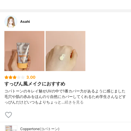
メトキシフェニルトリアジン、セラミドN
P、ヒアルロン酸Na、パパイン、ノイバラ
果実エキス、ハマメリス葉エキス、豆乳発
酵液、アスコルビルグルコシド、トコフェ
Asahi
ロール、トリエチルヘキサノイン、水酸化
K、(アクリレーツ/アクリル酸アルキル(C10
-30))クロスポリマー、合成金雲母、キサン
タンガム、トリエトキシカプリリルシラ
ン、デキストリン、フェノキシエタノー
ル、メチルパラベン、酸化チタン、酸化
鉄、水酸化Al
3.00
すっぴん風メイクにおすすめ
コパトーンのキレイ魅せUVの中で1番カバー力があるように感じました
毛穴や肌の赤みをほんのり自然にカバーしてくれるため学生さんなどす
っぴんだけどいつもよりちょっと…
続きを見る
Coppertone(コパトーン)