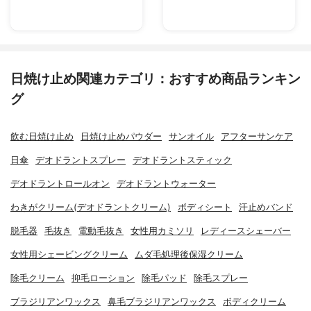
日焼け止め関連カテゴリ：おすすめ商品ランキン
グ
飲む日焼け止め
日焼け止めパウダー
サンオイル
アフターサンケア
日傘
デオドラントスプレー
デオドラントスティック
デオドラントロールオン
デオドラントウォーター
わきがクリーム(デオドラントクリーム)
ボディシート
汗止めバンド
脱毛器
毛抜き
電動毛抜き
女性用カミソリ
レディースシェーバー
女性用シェービングクリーム
ムダ毛処理後保湿クリーム
除毛クリーム
抑毛ローション
除毛パッド
除毛スプレー
ブラジリアンワックス
鼻毛ブラジリアンワックス
ボディクリーム