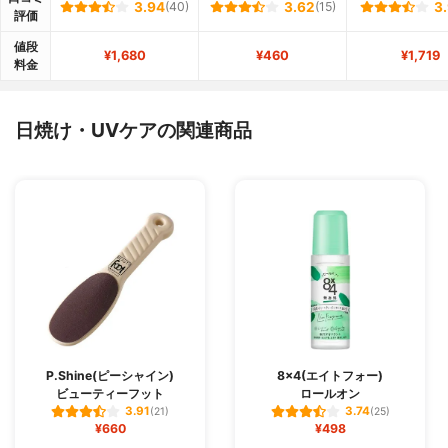
3.94
(40)
3.62
(15)
3
評価
値段
¥1,680
¥460
¥1,719
料金
日焼け・UVケアの関連商品
P.Shine(ピーシャイン)
8×4(エイトフォー)
ビューティーフット
ロールオン
3.91
3.74
(21)
(25)
¥660
¥498