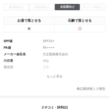
全肌質向け
敏感肌向け
乾燥肌向け
オイリー肌向け
お湯で落とせる
石鹸で落とせる
SPF値
SPF50+
PA値
PA++++
メーカー会社名
大正製薬株式会社
内容量
40g
製造国
日本
香り
無香料
もっと見る
主な保湿・美容成分
ヒアルロン酸Na、セラミドNP
全成分
水、メトキシケイヒ酸エチルヘキシル、B
記載情報ミス報告
G、ジエチルアミノヒドロキシベンゾイル安
息香酸ヘキシル、イソノナン酸イソノニ
ル、エタノール、イソステアリン酸、マイ
カ、ビスエチルヘキシルオキシフェノール
クチコミ・評判(2)