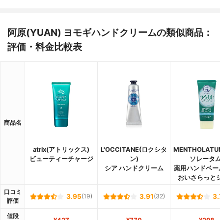
阿原(YUAN) ヨモギハンドクリームの類似商品：
評価・料金比較表
商品名
atrix(アトリックス)
L'OCCITANE(ロクシタ
MENTHOLAT
ビューティーチャージ
ン)
ソレータム
シア ハンドクリーム
薬用ハンドベー
おいさらっと
口コミ
3.95
(19)
3.91
(32)
3.
評価
値段