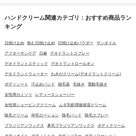
ハンドクリーム関連カテゴリ：おすすめ商品ラン
キング
日焼け止め
飲む日焼け止め
日焼け止めパウダー
サンオイル
アフターサンケア
日傘
デオドラントスプレー
デオドラントスティック
デオドラントロールオン
デオドラントウォーター
わきがクリーム(デオドラントクリーム)
ボディシート
汗止めバンド
脱毛器
毛抜き
電動毛抜き
女性用カミソリ
レディースシェーバー
女性用シェービングクリーム
ムダ毛処理後保湿クリーム
除毛クリーム
抑毛ローション
除毛パッド
除毛スプレー
ブラジリアンワックス
鼻毛ブラジリアンワックス
ボディクリーム
ボディオイル
ボディミルク
ボディバター
ボディローション