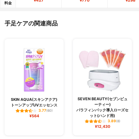
¥427
¥770
¥298
料金
手足ケアの関連商品
SEVEN BEAUTY(セブンビュ
SKIN AQUA(スキンアクア)
ーティー)
トーンアップUVエッセンス
パラフィンパック導入ローズセ
3.77
(60)
ット(ハンド用)
¥564
3.89
(8)
¥12,430