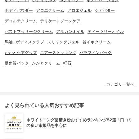
ボディパウダー
アロエクリーム
アロエジェル
シアバター
デコルテクリーム
デリケートゾーンケア
バストマッサージクリーム
アルガンオイル
ティーツリーオイル
馬油
ボディスクラブ
スリミングジェル
首イボクリーム
かかとケアグッズ
エアーストッキング
パラフィンパック
足角質パック
かかとクリーム
軽石
カテゴリ一覧へ
よく見られている人気おすすめ記事
ホワイトニング歯磨き粉おすすめランキング52選！口コミ
の多い市販品を中心に