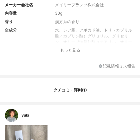
メーカー会社名
メイリープランツ株式会社
内容量
30g
香り
漢方系の香り
全成分
水、シア脂、アボカド油、トリ（カプリル
酸／カプリン酸）グリセリル、グリセリ
ン、オリーブ油脂肪酸セテアリル、オリー
ブ油脂肪酸ソルビタン、アロエベラ葉エキ
もっと見る
ス、ステアリン酸グリセリル、ニガヨモギ
油、セテアリルアルコール、アブラナステ
ロールズ、ラベンダー油、ベチベル根油、
記載情報ミス報告
パチョリ油、ナイアシンアミド、ビサボロ
ール、フェノキシエタノール、クロルフェ
ネシン、オウシュウヨモギエキス、スイカ
ズラ花エキス、ソルビン酸K
クチコミ・評判(1)
yuki