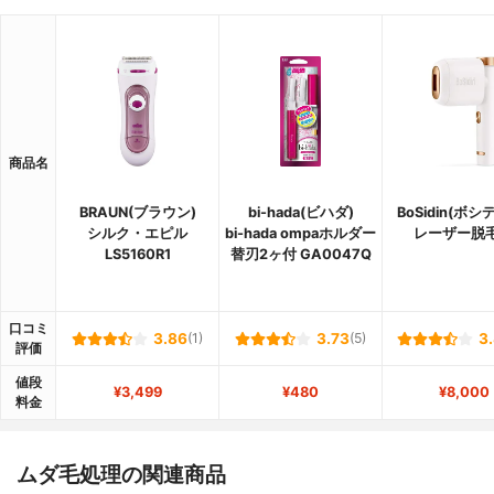
商品名
BRAUN(ブラウン)
bi-hada(ビハダ)
BoSidin(ボシ
シルク・エピル
bi-hada ompaホルダー
レーザー脱
LS5160R1
替刃2ヶ付 GA0047Q
口コミ
3.86
(1)
3.73
(5)
3
評価
値段
¥3,499
¥480
¥8,000
料金
ムダ毛処理の関連商品