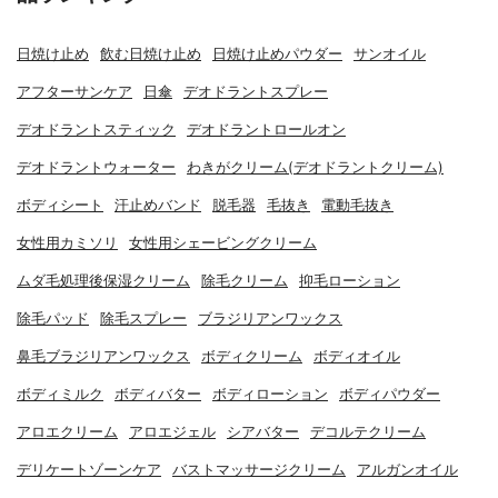
日焼け止め
飲む日焼け止め
日焼け止めパウダー
サンオイル
アフターサンケア
日傘
デオドラントスプレー
デオドラントスティック
デオドラントロールオン
デオドラントウォーター
わきがクリーム(デオドラントクリーム)
ボディシート
汗止めバンド
脱毛器
毛抜き
電動毛抜き
女性用カミソリ
女性用シェービングクリーム
ムダ毛処理後保湿クリーム
除毛クリーム
抑毛ローション
除毛パッド
除毛スプレー
ブラジリアンワックス
鼻毛ブラジリアンワックス
ボディクリーム
ボディオイル
ボディミルク
ボディバター
ボディローション
ボディパウダー
アロエクリーム
アロエジェル
シアバター
デコルテクリーム
デリケートゾーンケア
バストマッサージクリーム
アルガンオイル