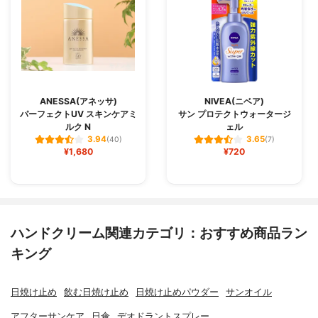
ANESSA(アネッサ)
NIVEA(ニベア)
パーフェクトUV スキンケアミ
サン プロテクトウォータージ
ルク N
ェル
3.94
3.65
(40)
(7)
¥1,680
¥720
ハンドクリーム関連カテゴリ：おすすめ商品ラン
キング
日焼け止め
飲む日焼け止め
日焼け止めパウダー
サンオイル
アフターサンケア
日傘
デオドラントスプレー