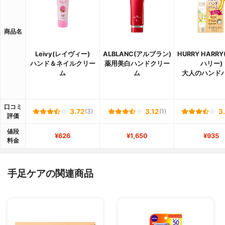
商品名
Leivy(レイヴィー)
ALBLANC(アルブラン)
HURRY HARR
ハンド＆ネイルクリー
薬用美白ハンドクリー
ハリー)
ム
ム
大人のハンド
口コミ
3.72
(3)
3.12
(1)
3
評価
値段
¥626
¥1,650
¥935
料金
手足ケアの関連商品