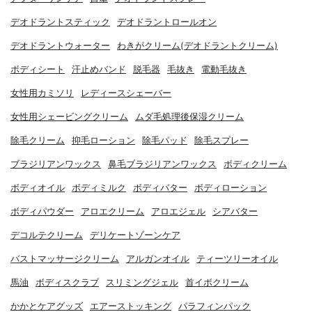
デオドラントスティック
デオドラントロールオン
デオドラントウォーター
わきがクリーム(デオドラントクリーム)
ボディシート
汗止めバンド
脱毛器
毛抜き
電動毛抜き
女性用カミソリ
レディースシェーバー
女性用シェービングクリーム
ムダ毛処理後保湿クリーム
除毛クリーム
抑毛ローション
除毛パッド
除毛スプレー
ブラジリアンワックス
鼻毛ブラジリアンワックス
ボディクリーム
ボディオイル
ボディミルク
ボディバター
ボディローション
ボディパウダー
アロエクリーム
アロエジェル
シアバター
デコルテクリーム
デリケートゾーンケア
バストマッサージクリーム
アルガンオイル
ティーツリーオイル
馬油
ボディスクラブ
スリミングジェル
首イボクリーム
かかとケアグッズ
エアーストッキング
パラフィンパック