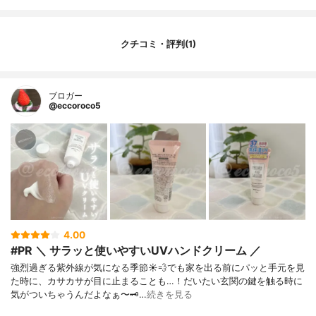
クチコミ・評判(1)
ブロガー
@eccoroco5
4.00
#PR ＼ サラッと使いやすいUVハンドクリーム ／
強烈過ぎる紫外線が気になる季節☀️💨でも家を出る前にパッと手元を見
た時に、カサカサが目に止まることも…！だいたい玄関の鍵を触る時に
気がついちゃうんだよなぁ〜🗝️…
続きを見る