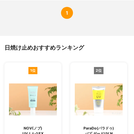
1
日焼け止めおすすめランキング
1位
2位
NOV(ノブ)
ParaDo(パラドゥ)
UVミルクEX
バズ ガードUV N