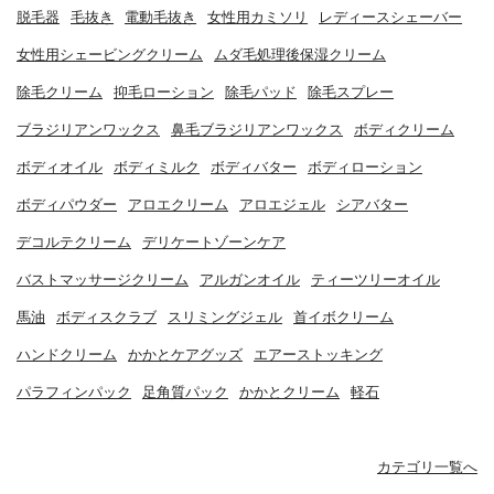
脱毛器
毛抜き
電動毛抜き
女性用カミソリ
レディースシェーバー
女性用シェービングクリーム
ムダ毛処理後保湿クリーム
除毛クリーム
抑毛ローション
除毛パッド
除毛スプレー
ブラジリアンワックス
鼻毛ブラジリアンワックス
ボディクリーム
ボディオイル
ボディミルク
ボディバター
ボディローション
ボディパウダー
アロエクリーム
アロエジェル
シアバター
デコルテクリーム
デリケートゾーンケア
バストマッサージクリーム
アルガンオイル
ティーツリーオイル
馬油
ボディスクラブ
スリミングジェル
首イボクリーム
ハンドクリーム
かかとケアグッズ
エアーストッキング
パラフィンパック
足角質パック
かかとクリーム
軽石
カテゴリ一覧へ