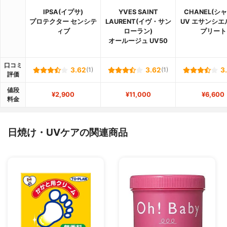
IPSA(イプサ)
YVES SAINT
CHANEL(シ
プロテクター センシテ
LAURENT(イヴ・サン
UV エサンシエ
ィブ
ローラン)
プリート
オールージュ UV50
口コミ
3.62
(1)
3.62
(1)
3
評価
値段
¥2,900
¥11,000
¥6,600
料金
日焼け・UVケアの関連商品