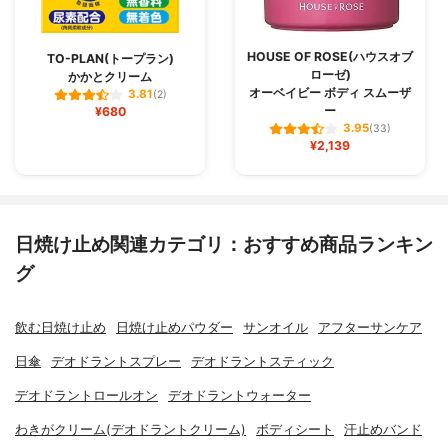
HOUSE OF ROSE(ハウスオブ
TO-PLAN(トープラン)
ローゼ)
かかとクリーム
オーベイビー ボディ スムーザ
3.81
(2)
ー
¥680
3.95
(33)
¥2,139
日焼け止め関連カテゴリ：おすすめ商品ランキン
グ
飲む日焼け止め
日焼け止めパウダー
サンオイル
アフターサンケア
日傘
デオドラントスプレー
デオドラントスティック
デオドラントロールオン
デオドラントウォーター
わきがクリーム(デオドラントクリーム)
ボディシート
汗止めバンド