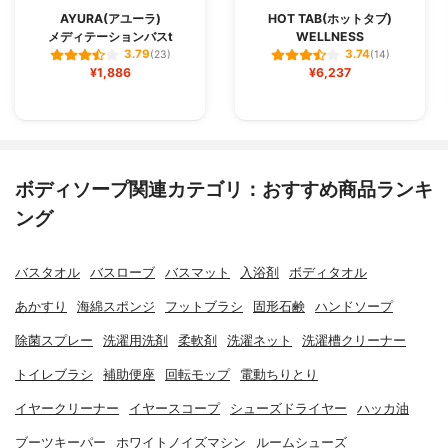
AYURA(アユーラ)
HOT TAB(ホットタブ)
メディテーションバスt
WELLNESS
3.79
3.74
(23)
(14)
¥1,886
¥6,237
ボディソープ関連カテゴリ：おすすめ商品ランキ
ング
バスタオル
バスローブ
バスマット
入浴剤
ボディタオル
あかすり
海綿スポンジ
フットブラシ
固形石鹸
ハンドソープ
除菌スプレー
洗濯用洗剤
柔軟剤
洗濯ネット
洗濯槽クリーナー
トイレブラシ
補助便座
回転モップ
電動ちりとり
イヤークリーナー
イヤースコープ
シューズドライヤー
ハッカ油
ブーツキーパー
ホワイトノイズマシン
ルームシューズ