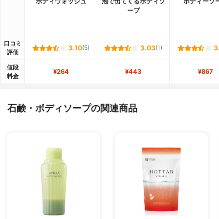
ボディウォッシュ
泡で出てくるボディソ
ボディーソ
ープ
口コミ
3.10
(5)
3.03
(1)
3
評価
値段
¥264
¥443
¥867
料金
石鹸・ボディソープの関連商品