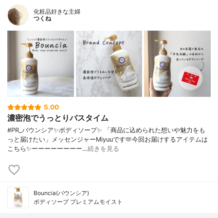
化粧品好きな主婦
つくね
5.00
濃密泡でうっとりバスタイム
#PR_バウンシア✨ボディソープ✨ 「商品に込められた想いや魅力をも
っと届けたい」メッセンジャーMiyuuです🫶今回お届けするアイテムは
こちら✨ーーーーーーーー…
続きを見る
Bouncia(バウンシア)
ボディソープ プレミアムモイスト