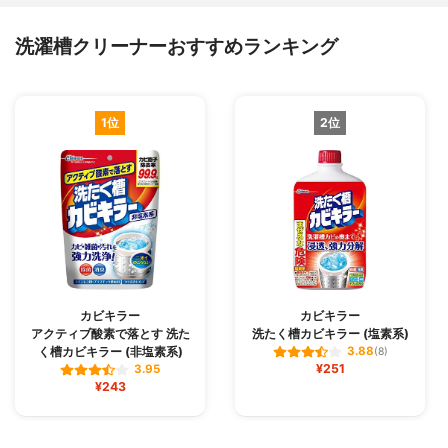
洗濯槽クリーナーおすすめランキング
1位
2位
カビキラー
カビキラー
アクティブ酸素で落とす 洗た
洗たく槽カビキラー (塩素系)
く槽カビキラー (非塩素系)
3.88
(8)
¥251
3.95
¥243