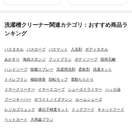
洗濯槽クリーナー関連カテゴリ：おすすめ商品ラ
ンキング
バスタオル
バスローブ
バスマット
入浴剤
ボディタオル
あかすり
海綿スポンジ
フットブラシ
ボディソープ
固形石鹸
ハンドソープ
除菌スプレー
洗濯用洗剤
柔軟剤
洗濯ネット
トイレブラシ
補助便座
回転モップ
電動ちりとり
イヤークリーナー
イヤースコープ
シューズドライヤー
ハッカ油
ブーツキーパー
ホワイトノイズマシン
ルームシューズ
レジカゴリュック
遺伝子検査キット
ドッグフード
キャットフード
ペットカート
犬用歯ブラシ