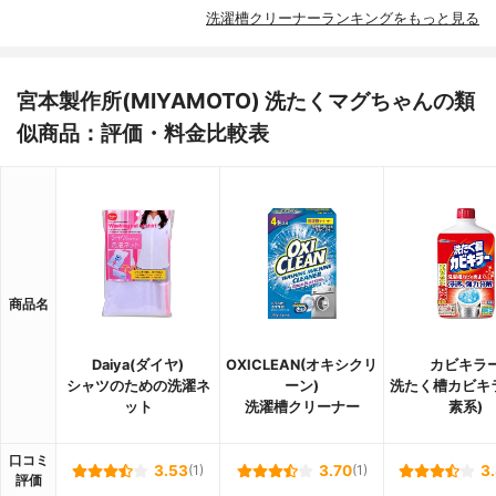
洗濯槽クリーナーランキングをもっと見る
宮本製作所(MIYAMOTO) 洗たくマグちゃんの類
似商品：評価・料金比較表
商品名
Daiya(ダイヤ)
OXICLEAN(オキシクリ
カビキラ
シャツのための洗濯ネ
ーン)
洗たく槽カビキラ
ット
洗濯槽クリーナー
素系)
口コミ
3.53
(1)
3.70
(1)
3
評価