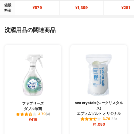
値段
¥579
¥1,399
¥251
料金
洗濯用品の関連商品
sea crystals(シークリスタル
ファブリーズ
ス)
ダブル除菌
エプソムソルト オリジナル
3.79
(4)
3.76
¥415
(33)
¥1,080