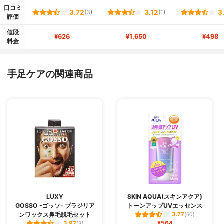
口コミ
3.72
(3)
3.12
(1)
3
評価
値段
¥626
¥1,650
¥498
料金
手足ケアの関連商品
LUXY
SKIN AQUA(スキンアクア)
GOSSO -ゴッソ- ブラジリア
トーンアップUVエッセンス
ンワックス鼻毛脱毛セット
3.77
(60)
¥564
3.97
(3)