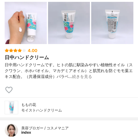
4.00
日中ハンドクリーム
日中用ハンドクリームです。ヒトの肌に馴染みやすい植物性オイル（ス
クワラン、ホホバオイル、マカデミアオイル）と肌荒れを防ぐモモ葉エ
キス配合。（共通保湿成分）パラベ…
続きを見る
ももの花
モイストハンドクリーム
美容ブロガー / コスメマニア
index