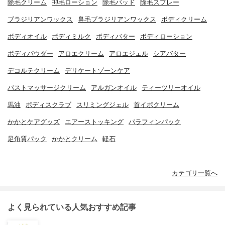
除毛クリーム
抑毛ローション
除毛パッド
除毛スプレー
ブラジリアンワックス
鼻毛ブラジリアンワックス
ボディクリーム
ボディオイル
ボディミルク
ボディバター
ボディローション
ボディパウダー
アロエクリーム
アロエジェル
シアバター
デコルテクリーム
デリケートゾーンケア
バストマッサージクリーム
アルガンオイル
ティーツリーオイル
馬油
ボディスクラブ
スリミングジェル
首イボクリーム
かかとケアグッズ
エアーストッキング
パラフィンパック
足角質パック
かかとクリーム
軽石
カテゴリ一覧へ
よく見られている人気おすすめ記事