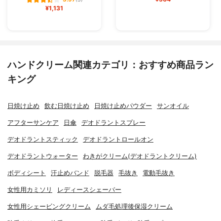
¥1,131
ハンドクリーム関連カテゴリ：おすすめ商品ラン
キング
日焼け止め
飲む日焼け止め
日焼け止めパウダー
サンオイル
アフターサンケア
日傘
デオドラントスプレー
デオドラントスティック
デオドラントロールオン
デオドラントウォーター
わきがクリーム(デオドラントクリーム)
ボディシート
汗止めバンド
脱毛器
毛抜き
電動毛抜き
女性用カミソリ
レディースシェーバー
女性用シェービングクリーム
ムダ毛処理後保湿クリーム