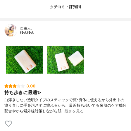
ンタンジオール／アジピン酸／グリセリ
クチコミ・評判(1)
ン）クロスポリマー、ｔ－ブチルメトキシ
ジベンゾイルメタン、（ジメチコン／ビニ
ルジメチコン）クロスポリマー、ポリステ
アリン酸スクロース、ポリシリコーン－１
自由人。
５、アルミナ、トコフェロール、テトラヘ
ゆんゆん
キシルデカン酸アスコルビル、水、ＢＧ、
グリチルリチン酸２Ｋ、ナイアシンアミ
ド、ヒアルロン酸Ｎａ、グリセリン、ベヘ
ニルアルコール、ペンタステアリン酸ポリ
グリセリル－１０、ベタイン、ステアロイ
ルラクチレートNa、ＰＣＡ－Ｎａ、エーデ
ルワイス花／葉エキス、セラミドＮＰ、乳
酸Ｎａ、カンゾウ根エキス、シャクヤク根
エキス、ＰＣＡ、ヒバマタエキス、サッカ
3.00
ロミセス溶解質エキス、セリン、アラニ
持ち歩きに最適✨
ン、グリシン、セラミドＡＰ、セラミドＮ
Ｇ、フィトスフィンゴシン、加水分解コン
白浮きしない透明タイプのスティックで顔･身体に使えるから外出中の
キオリンタンパク、水溶性プロテオグリカ
塗り直しに手を汚さずに塗れるから、最近持ち歩いてる☀️肌のケア成分
ン、カミツレ花エキス、フェノキシエタノ
配合やから紫外線対策しながら肌…
続きを見る
ール、アロエベラ葉エキス、クエン酸、グ
ルタミン酸、ダイズ種子エキス、リシンＨ
Ｃｌ、トレオニン、水溶性コラーゲン、ア