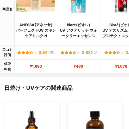
商品名
ANESSA(アネッサ)
Bioré(ビオレ)
Bioré(ビオ
パーフェクトUV スキン
UV アクアリッチ ウォ
UV アスリズム
ケアミルク N
ータリーエッセンス
プロテクトエッ
口コミ
3.94
(40)
3.62
(15)
3
評価
値段
¥1,680
¥460
¥1,078
料金
日焼け・UVケアの関連商品