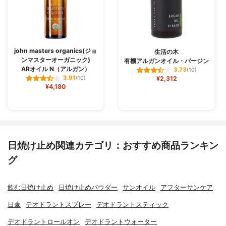
john masters organics(ジョ
生活の木
ンマスターオーガニック)
有機アルガンオイル・バージン
ARオイル N（アルガン）
3.73
(10)
3.91
(10)
¥2,312
¥4,180
日焼け止め関連カテゴリ：おすすめ商品ランキン
グ
飲む日焼け止め
日焼け止めパウダー
サンオイル
アフターサンケア
日傘
デオドラントスプレー
デオドラントスティック
デオドラントロールオン
デオドラントウォーター