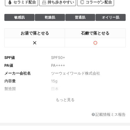
セラミド配合
持ち歩きやすい
コラーゲン配合
敏感肌
乾燥肌
普通肌
オイリー肌
お湯で落とせる
石鹸で落とせる
SPF値
SPF50+
PA値
PA++++
メーカー会社名
ツーウェイワールド株式会社
内容量
15g
製造国
日本
香り
無香料
もっと見る
主な保湿・美容成分
ナイアシンアミド
全成分
ポリメチルシルセスキオキサン、イソノナ
記載情報ミス報告
ン酸イソノニル、トリエチルヘキサノイ
ン、ジメチコン、合成ワックス、メトキシ
ケイヒ酸エチルヘキシル、（トリメチルペ