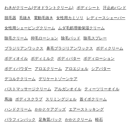
わきがクリーム(デオドラントクリーム)
ボディシート
汗止めバンド
脱毛器
毛抜き
電動毛抜き
女性用カミソリ
レディースシェーバー
女性用シェービングクリーム
ムダ毛処理後保湿クリーム
除毛クリーム
抑毛ローション
除毛パッド
除毛スプレー
ブラジリアンワックス
鼻毛ブラジリアンワックス
ボディクリーム
ボディオイル
ボディミルク
ボディバター
ボディローション
ボディパウダー
アロエクリーム
アロエジェル
シアバター
デコルテクリーム
デリケートゾーンケア
バストマッサージクリーム
アルガンオイル
ティーツリーオイル
馬油
ボディスクラブ
スリミングジェル
首イボクリーム
ハンドクリーム
かかとケアグッズ
エアーストッキング
パラフィンパック
足角質パック
かかとクリーム
軽石