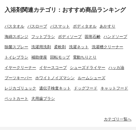
入浴剤関連カテゴリ：おすすめ商品ランキング
バスタオル
バスローブ
バスマット
ボディタオル
あかすり
海綿スポンジ
フットブラシ
ボディソープ
固形石鹸
ハンドソープ
除菌スプレー
洗濯用洗剤
柔軟剤
洗濯ネット
洗濯槽クリーナー
トイレブラシ
補助便座
回転モップ
電動ちりとり
イヤークリーナー
イヤースコープ
シューズドライヤー
ハッカ油
ブーツキーパー
ホワイトノイズマシン
ルームシューズ
レジカゴリュック
遺伝子検査キット
ドッグフード
キャットフード
ペットカート
犬用歯ブラシ
カテゴリ一覧へ