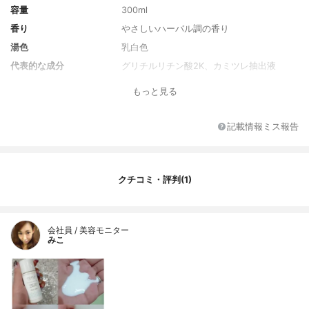
容量
300ml
香り
やさしいハーバル調の香り
湯色
乳白色
代表的な成分
グリチルリチン酸2K、カミツレ抽出液
全成分
グリチルリチン酸2K、カミツレ抽出液、加
もっと見る
水分解シルク液、スクワラン、ホホバ油、
流動パラフィン、BG、2－エチルヘキサン
酸セチル、セトリモニウムクロリド、DL－
記載情報ミス報告
PCA・Na液、乳酸、水、パルミチン酸ソル
ビタン、テトラオレイン酸POEソルビッ
ト、POEセチルエーテル、オレンジ油、ラ
ベンダー油、BHT、クエン酸Na、無水クエ
クチコミ・評判(1)
ン酸、フェノキシエタノール
会社員 / 美容モニター
みこ