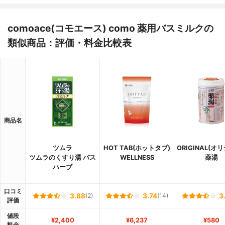
comoace(コモエース) como 薬用バスミルクの
類似商品：評価・料金比較表
商品名
ツムラ
HOT TAB(ホットタブ)
ORIGINAL(オ
ツムラのくすり湯 バス
WELLNESS
薬湯
ハーブ
口コミ
3.88
(2)
3.74
(14)
3
評価
値段
¥2,400
¥6,237
¥580
料金