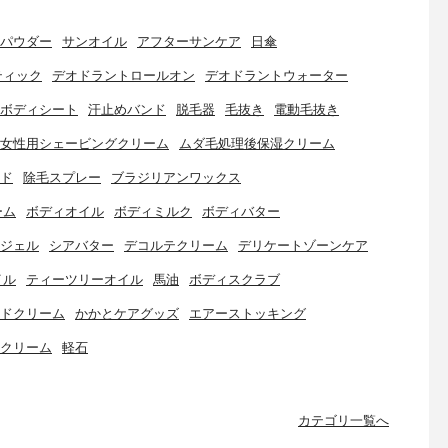
パウダー
サンオイル
アフターサンケア
日傘
ティック
デオドラントロールオン
デオドラントウォーター
ボディシート
汗止めバンド
脱毛器
毛抜き
電動毛抜き
女性用シェービングクリーム
ムダ毛処理後保湿クリーム
ド
除毛スプレー
ブラジリアンワックス
ーム
ボディオイル
ボディミルク
ボディバター
ジェル
シアバター
デコルテクリーム
デリケートゾーンケア
イル
ティーツリーオイル
馬油
ボディスクラブ
ドクリーム
かかとケアグッズ
エアーストッキング
クリーム
軽石
カテゴリ一覧へ