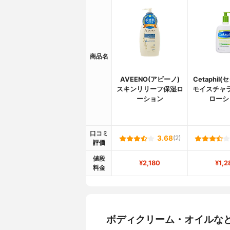
商品名
AVEENO(アビーノ)
Cetaphil
スキンリリーフ保湿ロ
モイスチャ
ーション
ローシ
口コミ
3.68
(2)
評価
値段
¥2,180
¥1,2
料金
ボディクリーム・オイルな