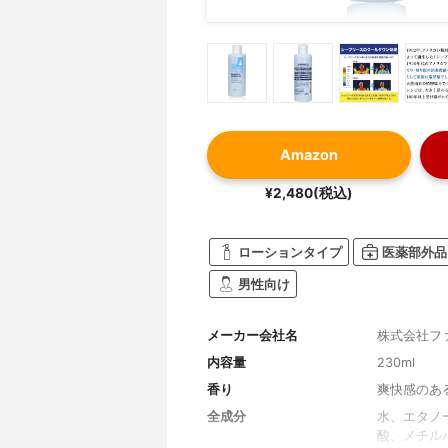
Amazon
¥2,480(税込)
ローションタイプ
医薬部外品
男性向け
メーカー会社名
株式会社フ
内容量
230ml
香り
爽快感のあ
全成分
水、エタノ
酸、メチル