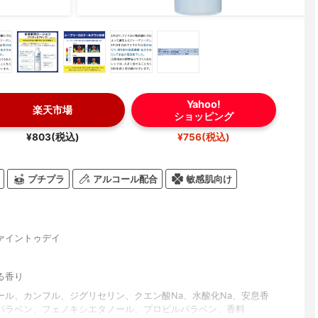
Yahoo!
楽天市場
ショッピング
¥803(税込)
¥756(税込)
プチプラ
アルコール配合
敏感肌向け
ァイントゥデイ
る香り
ール、カンフル、ジグリセリン、クエン酸Na、水酸化Na、安息香
パラベン、フェノキシエタノール、プロピルパラベン、香料