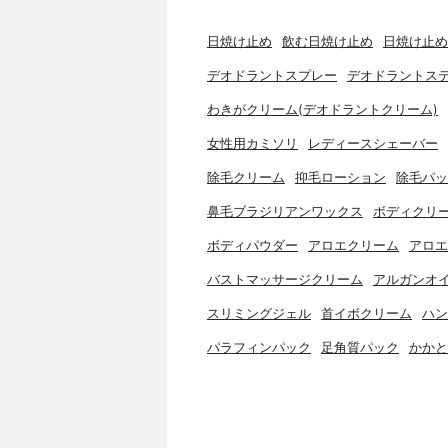
日焼け止め
飲む日焼け止め
日焼け止め
デオドラントスプレー
デオドラントス
わきがクリーム(デオドラントクリーム)
女性用カミソリ
レディースシェーバー
除毛クリーム
抑毛ローション
除毛パッ
鼻毛ブラジリアンワックス
ボディクリ
ボディパウダー
アロエクリーム
アロエ
バストマッサージクリーム
アルガンオ
スリミングジェル
首イボクリーム
ハン
パラフィンパック
足角質パック
かかと