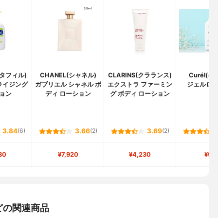
(セタフィル)
CHANEL(シャネル)
CLARINS(クラランス)
Curél(
ライジング
ガブリエル シャネル ボ
エクストラ ファーミン
ジェルロ
ョン
ディ ローション
グ ボディ ローション
3.84
(6)
3.66
(2)
3.69
(2)
80
¥7,920
¥4,230
¥95
どの関連商品