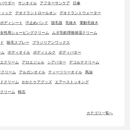
パウダー
サンオイル
アフターサンケア
日傘
ティック
デオドラントロールオン
デオドラントウォーター
ボディシート
汗止めバンド
脱毛器
毛抜き
電動毛抜き
女性用シェービングクリーム
ムダ毛処理後保湿クリーム
ド
除毛スプレー
ブラジリアンワックス
ーム
ボディオイル
ボディミルク
ボディバター
エクリーム
アロエジェル
シアバター
デコルテクリーム
ジクリーム
アルガンオイル
ティーツリーオイル
馬油
ドクリーム
かかとケアグッズ
エアーストッキング
クリーム
軽石
カテゴリ一覧へ