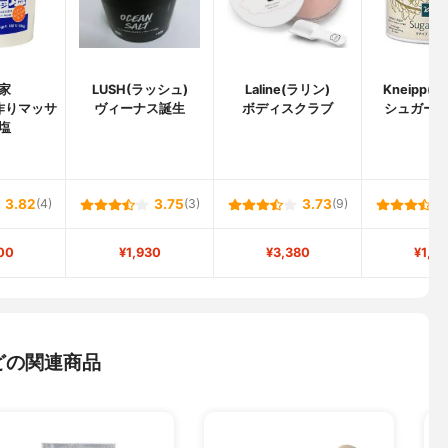
家
LUSH(ラッシュ)
Laline(ラリン)
Kneipp(
作りマッサ
ヴィーナス誕生
ボディスクラブ
シュガー
塩
3.82
(4)
3.75
(3)
3.73
(9)
00
¥1,930
¥3,380
¥1,5
どの関連商品