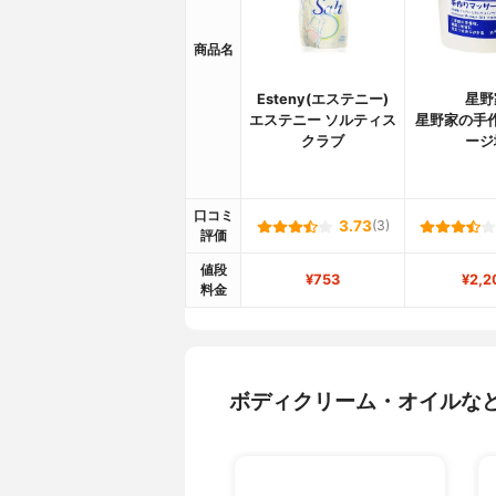
商品名
Esteny(エステニー)
星野
エステニー ソルティス
星野家の手
クラブ
ージ
口コミ
3.73
(3)
評価
値段
¥753
¥2,2
料金
ボディクリーム・オイルな