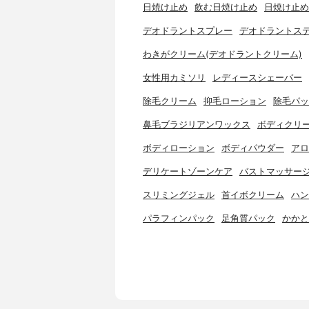
日焼け止め
飲む日焼け止め
日焼け止め
デオドラントスプレー
デオドラントス
わきがクリーム(デオドラントクリーム)
女性用カミソリ
レディースシェーバー
除毛クリーム
抑毛ローション
除毛パッ
鼻毛ブラジリアンワックス
ボディクリ
ボディローション
ボディパウダー
アロ
デリケートゾーンケア
バストマッサー
スリミングジェル
首イボクリーム
ハン
パラフィンパック
足角質パック
かかと