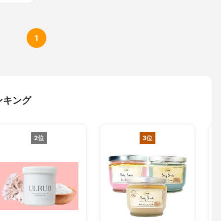
1
ンキング
2位
3位