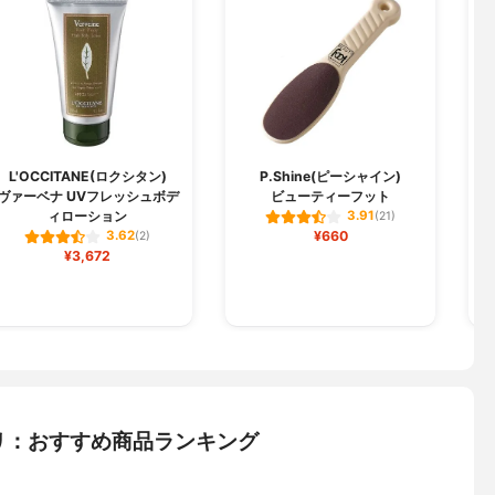
L'OCCITANE(ロクシタン)
P.Shine(ピーシャイン)
ヴァーベナ UVフレッシュボデ
ビューティーフット
モ
ィローション
3.91
(21)
¥660
3.62
(2)
¥3,672
リ：おすすめ商品ランキング