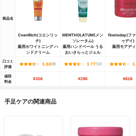
商品名
CoenRich(コエンリッ
MENTHOLATUM(メン
finetoday(
チ)
ソレータム)
ゥデイ)
薬用ホワイトニング ハ
薬用ハンドベール うる
薬用モアディ
ンドクリーム
おいさらっとジェル
口コミ
3.88
(8)
3.77
(12)
3
評価
値段
¥358
¥298
¥628
料金
手足ケアの関連商品