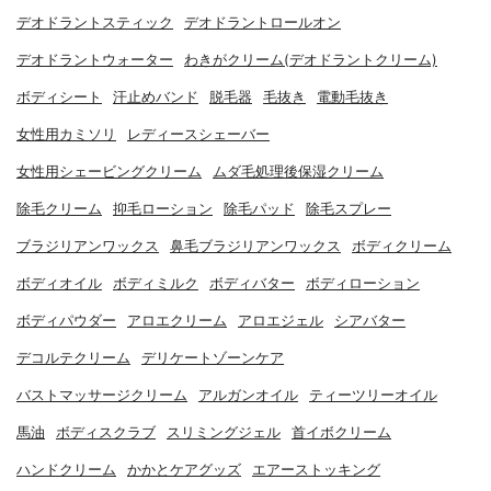
デオドラントスティック
デオドラントロールオン
デオドラントウォーター
わきがクリーム(デオドラントクリーム)
ボディシート
汗止めバンド
脱毛器
毛抜き
電動毛抜き
女性用カミソリ
レディースシェーバー
女性用シェービングクリーム
ムダ毛処理後保湿クリーム
除毛クリーム
抑毛ローション
除毛パッド
除毛スプレー
ブラジリアンワックス
鼻毛ブラジリアンワックス
ボディクリーム
ボディオイル
ボディミルク
ボディバター
ボディローション
ボディパウダー
アロエクリーム
アロエジェル
シアバター
デコルテクリーム
デリケートゾーンケア
バストマッサージクリーム
アルガンオイル
ティーツリーオイル
馬油
ボディスクラブ
スリミングジェル
首イボクリーム
ハンドクリーム
かかとケアグッズ
エアーストッキング