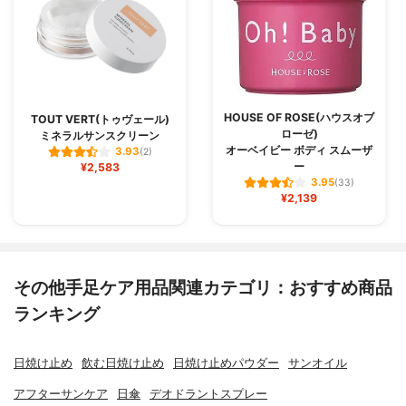
HOUSE OF ROSE(ハウスオブ
TOUT VERT(トゥヴェール)
ローゼ)
ミネラルサンスクリーン
オーベイビー ボディ スムーザ
3.93
(2)
ー
¥2,583
3.95
(33)
¥2,139
その他手足ケア用品関連カテゴリ：おすすめ商品
ランキング
日焼け止め
飲む日焼け止め
日焼け止めパウダー
サンオイル
アフターサンケア
日傘
デオドラントスプレー