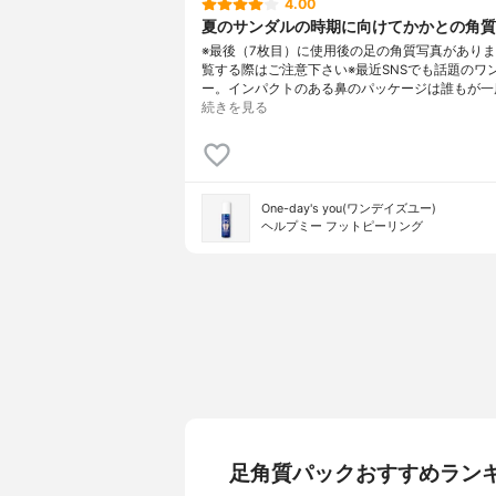
4.00
夏のサンダルの時期に向けてかかとの角質
※最後（7枚目）に使用後の足の角質写真があり
覧する際はご注意下さい※最近SNSでも話題のワ
ー。インパクトのある鼻のパッケージは誰もが一
続きを見る
One-day's you(ワンデイズユー)
ヘルプミー フットピーリング
足角質パックおすすめラン