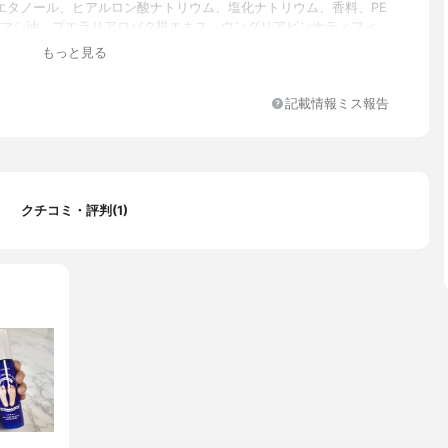
エタノール、ヒアルロン酸ナトリウム、塩化ナトリウム、香料、PE
添ヒマシ油、プエラリアロバタ根エキス、ウンダリアピンナティフィ
ネルンボヌシフェラ葉エキス、アグリモニアユーパトリアエキス、
もっと見る
ティフォリア花エキス、カメリアジャポニカ花エキス、アルニカモ
キス、カレンデュラオフィシナリス花エキス。 アグリモニアユーパ
ス、ローザセンティフォリア花エキス、ツバキヤポニカ花エキス、
記載情報ミス報告
ンタナ花エキス、キンセンカ花エキス、ラベンダー花エキス、1,2-
オール、EDTA二ナトリウム
クチコミ・評判(1)