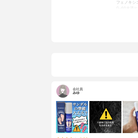
フェノキシ
G-60水
ダエキス、
ローザセン
ンタナ花エ
トリアエキ
アルニカモ
ヘキサンジ
香り
無香料
会社員
みゆ