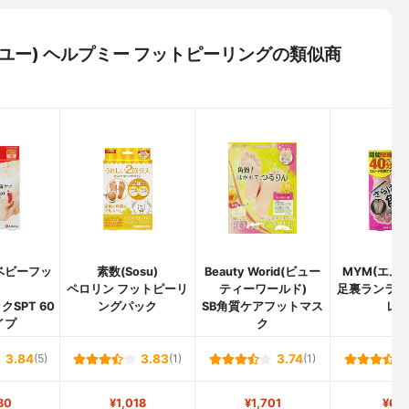
デイズユー) ヘルプミー フットピーリングの類似商
t(ベビーフッ
素数(Sosu)
Beauty Worid(ビュー
MYM(エム
)
ペロリン フットピーリ
ティーワールド)
足裏ランラン
SPT 60
ングパック
SB角質ケアフットマス
レ
イプ
ク
3.84
(5)
3.83
(1)
3.74
(1)
80
¥1,018
¥1,701
¥60