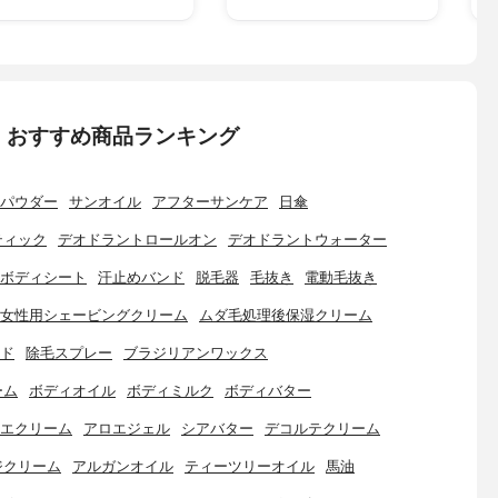
：おすすめ商品ランキング
パウダー
サンオイル
アフターサンケア
日傘
ティック
デオドラントロールオン
デオドラントウォーター
ボディシート
汗止めバンド
脱毛器
毛抜き
電動毛抜き
女性用シェービングクリーム
ムダ毛処理後保湿クリーム
ド
除毛スプレー
ブラジリアンワックス
ーム
ボディオイル
ボディミルク
ボディバター
エクリーム
アロエジェル
シアバター
デコルテクリーム
ジクリーム
アルガンオイル
ティーツリーオイル
馬油