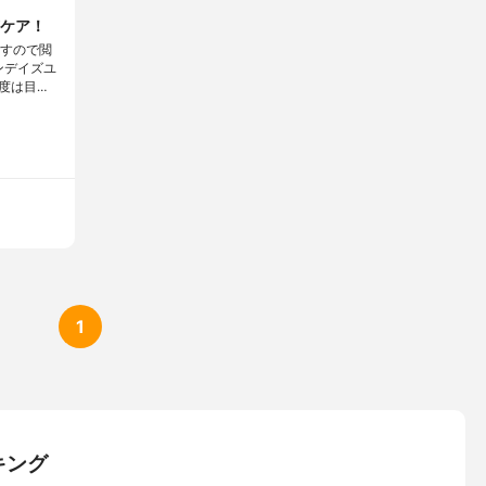
ケア！
ますので閲
ンデイズユ
度は目…
1
キング