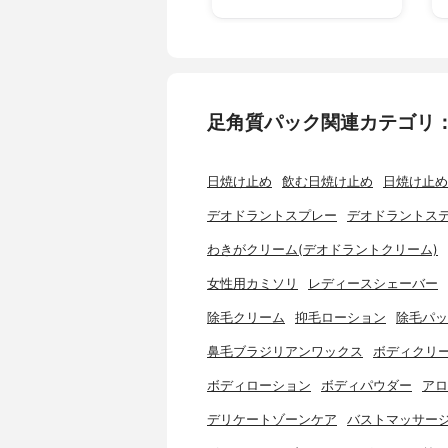
足角質パック関連カテゴリ
日焼け止め
飲む日焼け止め
日焼け止め
デオドラントスプレー
デオドラントス
わきがクリーム(デオドラントクリーム)
女性用カミソリ
レディースシェーバー
除毛クリーム
抑毛ローション
除毛パッ
鼻毛ブラジリアンワックス
ボディクリ
ボディローション
ボディパウダー
アロ
デリケートゾーンケア
バストマッサー