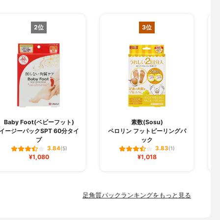
2位
3位
Baby Foot(ベビーフット)
素数(Sosu)
イージーパックSPT 60分タイ
ペロリン フットピーリングパ
プ
ック
3.84
3.83
(5)
(1)
¥1,080
¥1,018
足角質パックランキングをもっと見る