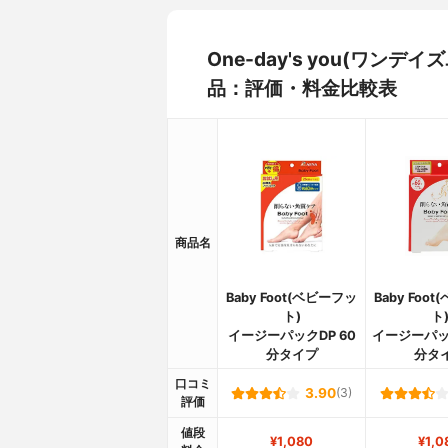
One-day's you(ワン
品：評価・料金比較表
商品名
Baby Foot(ベビーフッ
Baby Foo
ト)
ト
イージーパックDP 60
イージーパック
分タイプ
分タ
口コミ
3.90
(3)
評価
値段
¥1,080
¥1,0