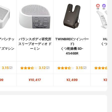
(アバンテッ
バランスボディ研究所
TWINBIRD(ツインバー
HUH
)
スリープオーディオ ド
ド)
くつ乾
イズマシン
ーミン
くつ乾燥機 SD-
4546BR
3.15
(2)
3.12
(2)
3.15
(2)
99
¥10,417
¥2,499
¥2,5