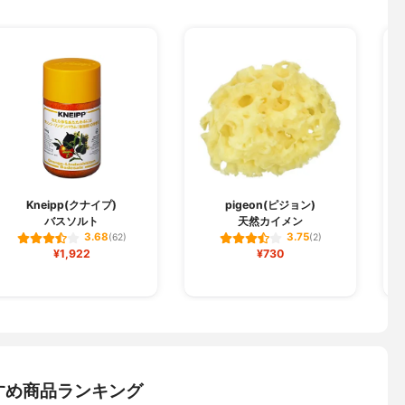
Kneipp(クナイプ)
pigeon(ピジョン)
バスソルト
天然カイメン
3.68
3.75
(62)
(2)
¥1,922
¥730
すめ商品ランキング