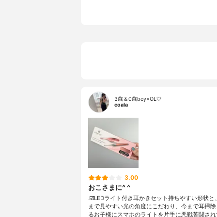
3歳＆0歳boy×OL🤍
coala
3.00
おこさまに^ ^
.☑️LEDライト付き耳かきセット持ちやすい形状
まで見やすい光の角度にこだわり、今まで耳掃除
るお子様にスマホのライトを片手に悪戦苦闘され