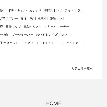
浴剤
ボディタオル
あかすり
海綿スポンジ
フットブラシ
除菌スプレー
洗濯用洗剤
柔軟剤
洗濯ネット
座
回転モップ
電動ちりとり
イヤークリーナー
ッカ油
ブーツキーパー
ホワイトノイズマシン
子検査キット
ドッグフード
キャットフード
ペットカート
カテゴリ一覧へ
HOME