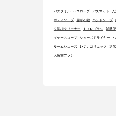
バスタオル
バスローブ
バスマット
入
ボディソープ
固形石鹸
ハンドソープ
洗濯槽クリーナー
トイレブラシ
補助便
イヤースコープ
シューズドライヤー
ハ
ルームシューズ
レジカゴリュック
遺伝
犬用歯ブラシ