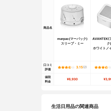
商品名
marpac(マーパック)
AVANTEK
スリープ・ミー
ク
ホワイトノ
口コミ
3.15
(2)
評価
値段
¥6,930
¥3,9
料金
生活日用品の関連商品