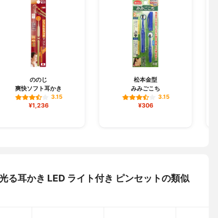
ののじ
松本金型
爽快ソフト耳かき
みみごこち
3.15
3.15
¥1,236
¥306
ー) 光る耳かき LED ライト付き ピンセットの類似