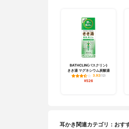
BATHCLIN(バスクリン)
きき湯 マグネシウム炭酸湯
3.92
(12)
¥526
耳かき関連カテゴリ：おす