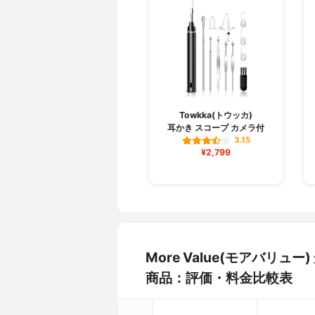
Towkka(トウッカ)
耳かき スコープ カメラ付
3.15
¥2,799
More Value(モアバリュ
商品：評価・料金比較表