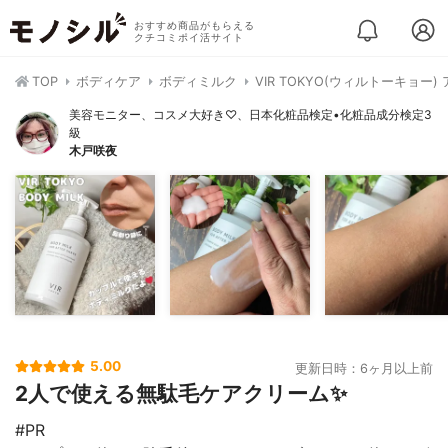
おすすめ商品がもらえる
クチコミポイ活サイト
TOP
ボディケア
ボディミルク
VIR TOKYO(ウィルトーキョ
美容モニター、コスメ大好き♡、日本化粧品検定•化粧品成分検定3
級
木戸咲夜
5.00
更新日時：6ヶ月以上前
2人で使える無駄毛ケアクリーム✨
#PR