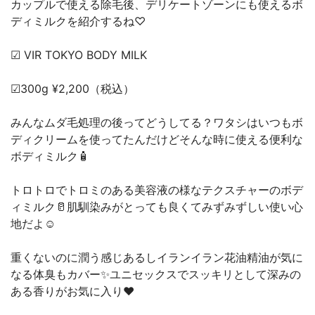
カップルで使える除毛後、デリケートゾーンにも使えるボ
ディミルクを紹介するね♡
☑︎ VIR TOKYO BODY MILK
☑︎300g ¥2,200（税込）
みんなムダ毛処理の後ってどうしてる？ワタシはいつもボ
ディクリームを使ってたんだけどそんな時に使える便利な
ボディミルク🧴
トロトロでトロミのある美容液の様なテクスチャーのボデ
ィミルク🥛肌馴染みがとっても良くてみずみずしい使い心
地だよ☺️
重くないのに潤う感じあるしイランイラン花油精油が気に
なる体臭もカバー✨ユニセックスでスッキリとして深みの
ある香りがお気に入り❤︎