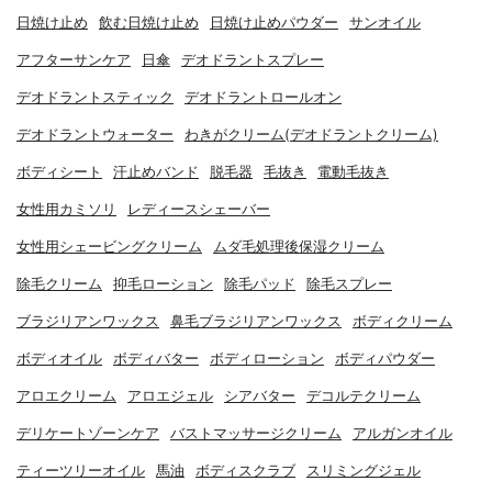
日焼け止め
飲む日焼け止め
日焼け止めパウダー
サンオイル
アフターサンケア
日傘
デオドラントスプレー
デオドラントスティック
デオドラントロールオン
デオドラントウォーター
わきがクリーム(デオドラントクリーム)
ボディシート
汗止めバンド
脱毛器
毛抜き
電動毛抜き
女性用カミソリ
レディースシェーバー
女性用シェービングクリーム
ムダ毛処理後保湿クリーム
除毛クリーム
抑毛ローション
除毛パッド
除毛スプレー
ブラジリアンワックス
鼻毛ブラジリアンワックス
ボディクリーム
ボディオイル
ボディバター
ボディローション
ボディパウダー
アロエクリーム
アロエジェル
シアバター
デコルテクリーム
デリケートゾーンケア
バストマッサージクリーム
アルガンオイル
ティーツリーオイル
馬油
ボディスクラブ
スリミングジェル