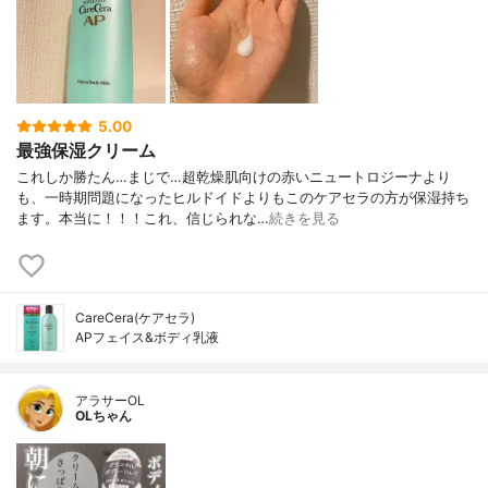
5.00
最強保湿クリーム
これしか勝たん…まじで…超乾燥肌向けの赤いニュートロジーナより
も、一時期問題になったヒルドイドよりもこのケアセラの方が保湿持ち
ます。本当に！！！これ、信じられな…
続きを見る
CareCera(ケアセラ)
APフェイス&ボディ乳液
アラサーOL
OLちゃん