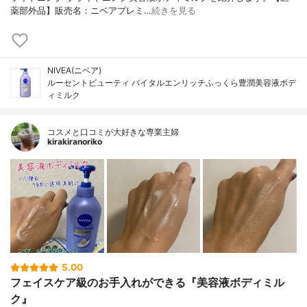
薬部外品】販売名：ニベアプレミ…
続きを見る
NIVEA(ニベア)
ルーセントビューティ バイタルエンリッチふっくら豊潤美容液ボデ
ィミルク
コスメと口コミが大好きな専業主婦
kirakiranoriko
5.00
フェイスケア級のお手入れができる『美容液ボディミル
ク』