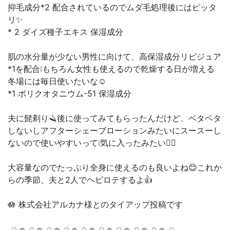
抑毛成分*2 配合されているのでムダ毛処理後にはピッタ
リ✨
* 2 ダイズ種子エキス 保湿成分
肌の水分量が少ない男性に向けて、高保湿成分リピジュア
*1を配合❕もちろん女性も使えるので乾燥する日が増える
冬場には毎日使いたいな☺️
*1 ポリクオタニウム-51 保湿成分
夫に髭剃り🪒後に使ってみてもらったんだけど、ベタベタ
しないしアフターシェーブローションみたいにスースーし
ないので使いやすいって❕気に入ったみたい🙆‍♂️
大容量なのでたっぷり全身に使えるのも良いよね😊これか
らの季節、夫と2人でヘビロテするよ👍
🪷 株式会社アルカナ様とのタイアップ投稿です
𓈒 𓏸 𓐍𓈒 𓏸 𓐍𓈒 𓏸 𓐍𓈒 𓏸 𓐍𓈒 𓏸 𓐍𓈒 𓏸 𓐍𓈒 𓏸 𓐍𓈒 𓏸 𓐍𓈒 𓏸 𓐍𓈒 𓏸