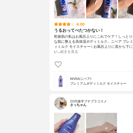
4.00
うるおってべたつかない！
乾燥肌の私はお風呂上りにこれでケア！しっとり
な肌に整える高保湿ボディミルク。ニベア プレ
ィミルク モイスチャー✨お風呂上りに首から下
い…
続きを見る
NIVEA(ニベア)
プレミアムボディミルク モイスチャー
20代後半プチプラコスメ
さっちゃん