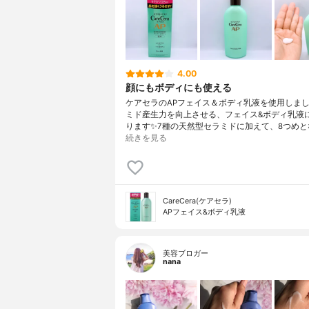
4.00
顔にもボディにも使える
ケアセラのAPフェイス＆ボディ乳液を使用しまし
ミド産生力を向上させる、フェイス&ボディ乳液
ります✨7種の天然型セラミドに加えて、8つめと
続きを見る
CareCera(ケアセラ)
APフェイス&ボディ乳液
美容ブロガー
nana