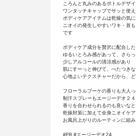
ころんと丸みのあるボトルデザイ
ワンタッチキャップでサッと使え
ボディケアアイテムは乾燥の気に
ニオイの発生しやすいワキ・首も
です
ボディケア成分を贅沢に配合した
ゆるいとろみ感があって、さらっ
少しアルコールの清涼感があり
肌にすーっと伸びて、べたつきな
心地よいテクスチャーだから、ど
フローラルブーケの香りも大人っ
制汗スプレーもエージーデオ２４
香りを合わせられるのも良いなと
乾燥対策に加えて全身ニオイケア
お風呂上がりのルーティンに組み
#PR #エージーデオ24