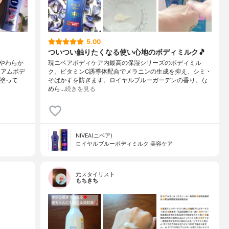
5.00
ついつい触りたくなる使い心地のボディミルク🎵
やわらか
現ニベアボディケア内最高の保湿シリーズのボディミル
ミアムボデ
ク。ビタミンC誘導体配合でメラニンの生成を抑え、シミ・
に塗って
そばかすを防ぎます。ロイヤルブルーガーデンの香り。な
めら…
続きを見る
NIVEA(ニベア)
ロイヤルブルーボディミルク 美容ケア
元スタイリスト
もちきち