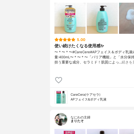
5.00
使い続けたくなる使用感✨
〜＊〜＊〜⁡⁡#CareCere#APフェイス＆ボディ乳
量:400mL〜＊〜＊〜⁡「バリア機能」と「水分保
担う重要な成分、セラミド！⁡肌質によっ…
続きを
CareCera(ケアセラ)
APフェイス&ボディ乳液
なにわの主婦
まりたそ