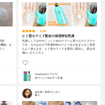
4.00
ヒト型セラミド配合の保湿特化乳液
液内容
乳液にしてはややこっくりめのクリーム寄りなテクスチャ
持機能」を
です。そのおかげで乳液特有のぺとつきがあまりなく気持
見る
ちよく使えます。ヒト型セラミドを贅沢に配合し、肌を内
側か…
続きを見る
CareCera(ケアセラ)
APフェイス&ボディ乳液
会社員 / 美容モニター
みこ