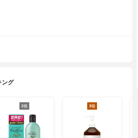
キング
2位
3位