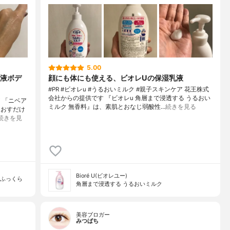
5.00
液ボデ
顔にも体にも使える、ビオレUの保湿乳液
#PR #ビオレu #うるおいミルク #親子スキンケア 花王株式
会社からの提供です 『ビオレu 角層まで浸透する うるおい
ア 「ニベア
ミルク 無香料』は、素肌とおなじ弱酸性…
続きを見る
るおすだけ
続きを見
Bioré U(ビオレユー)
チふっくら
角層まで浸透する うるおいミルク
美容ブロガー
みつばち