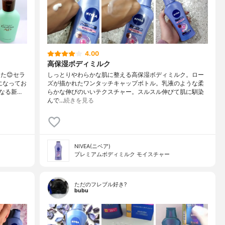
4.00
高保湿ボディミルク
た😊セラ
しっとりやわらかな肌に整える高保湿ボディミルク。ロー
になってお
ズが描かれたワンタッチキャップボトル。乳液のような柔
なる新…
らかな伸びのいいテクスチャー。スルスル伸びて肌に馴染
んで…
続きを見る
NIVEA(ニベア)
プレミアムボディミルク モイスチャー
ただのフレブル好き?
bubu