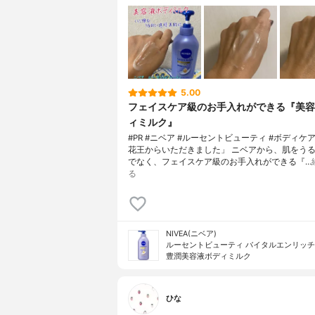
5.00
フェイスケア級のお手入れができる『美容
ィミルク』
#PR #ニベア #ルーセントビューティ #ボディケ
花王からいただきました」 ニベアから、肌をう
でなく、フェイスケア級のお手入れができる『…
る
NIVEA(ニベア)
ルーセントビューティ バイタルエンリッ
豊潤美容液ボディミルク
ひな