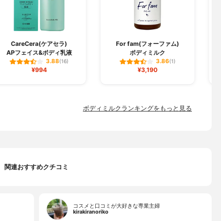
CareCera(ケアセラ)
For fam(フォーファム)
APフェイス&ボディ乳液
ボディミルク
3.88
3.86
(16)
(1)
¥994
¥3,190
ボディミルクランキングをもっと見る
関連おすすめクチコミ
コスメと口コミが大好きな専業主婦
kirakiranoriko