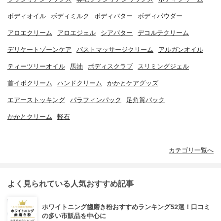
ボディオイル
ボディミルク
ボディバター
ボディパウダー
アロエクリーム
アロエジェル
シアバター
デコルテクリーム
デリケートゾーンケア
バストマッサージクリーム
アルガンオイル
ティーツリーオイル
馬油
ボディスクラブ
スリミングジェル
首イボクリーム
ハンドクリーム
かかとケアグッズ
エアーストッキング
パラフィンパック
足角質パック
かかとクリーム
軽石
カテゴリ一覧へ
よく見られている人気おすすめ記事
ホワイトニング歯磨き粉おすすめランキング52選！口コミ
の多い市販品を中心に