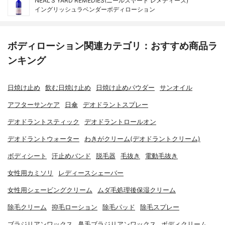
NEAL'S YARD REMEDIES(ニールズヤード レメディーズ)
イングリッシュラベンダーボディローション
ボディローション関連カテゴリ：おすすめ商品ラ
ンキング
日焼け止め
飲む日焼け止め
日焼け止めパウダー
サンオイル
アフターサンケア
日傘
デオドラントスプレー
デオドラントスティック
デオドラントロールオン
デオドラントウォーター
わきがクリーム(デオドラントクリーム)
ボディシート
汗止めバンド
脱毛器
毛抜き
電動毛抜き
女性用カミソリ
レディースシェーバー
女性用シェービングクリーム
ムダ毛処理後保湿クリーム
除毛クリーム
抑毛ローション
除毛パッド
除毛スプレー
ブラジリアンワックス
鼻毛ブラジリアンワックス
ボディクリーム