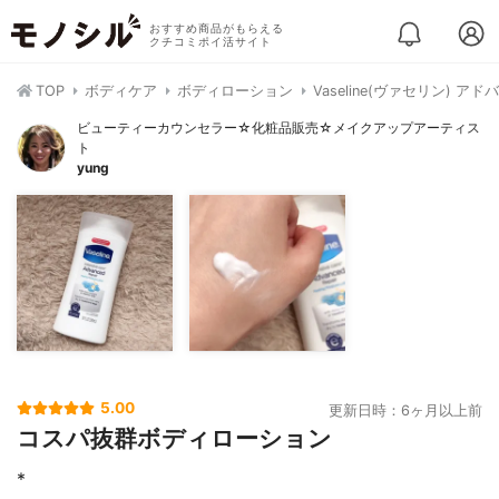
おすすめ商品がもらえる
クチコミポイ活サイト
TOP
ボディケア
ボディローション
Vaseline(ヴァセリン) 
ビューティーカウンセラー☆化粧品販売☆メイクアップアーティス
ト
yung
5.00
更新日時：6ヶ月以上前
コスパ抜群ボディローション
*