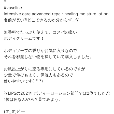
*
#vaseline
intensive care advanced repair healing moisture lotion
名前が長い?!どこできるのか分からず…🫥
無香料でたっぷり使えて、コスパの良い
ボディクリームです！
ボディソープの香りがお気に入りなので
それを邪魔しない物を探していて購入しました。
お風呂上がりに塗る専用にしているのですが
少量で伸びもよく、保湿力もあるので
使いやすいです(ˊ꒳ˋ*)
🥈LIPSの2021年ボディーローション部門では2位でした👏
1位は何なんやろ？見てみよう。
(ㆆ_ㆆ)ｼﾞｰｰ