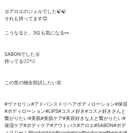
🥇アロエのジェルでした🍃🍃
それも持ってます😊
こうなると、3位も気になる👀
SABONでした🥉
持ってる❁⃘*.ﾟ
この世の物全部試したい笑
#ヴァセリン#アドバンスドリペアボディローション#保湿
#ボディローション#LIPS#コスメ好き#コスメ好きさんと
繋がりたい#美肌#美肌ケア#美容好きな人と繋がりたい#
保湿ケア#ボディケア#アウトバス#アロエ#SABON#ボデ
ィクリーム#bodylotion#cosmetics#bodycare#beauty#