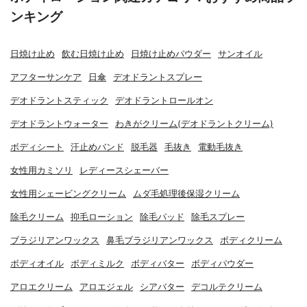
ンキング
日焼け止め
飲む日焼け止め
日焼け止めパウダー
サンオイル
アフターサンケア
日傘
デオドラントスプレー
デオドラントスティック
デオドラントロールオン
デオドラントウォーター
わきがクリーム(デオドラントクリーム)
ボディシート
汗止めバンド
脱毛器
毛抜き
電動毛抜き
女性用カミソリ
レディースシェーバー
女性用シェービングクリーム
ムダ毛処理後保湿クリーム
除毛クリーム
抑毛ローション
除毛パッド
除毛スプレー
ブラジリアンワックス
鼻毛ブラジリアンワックス
ボディクリーム
ボディオイル
ボディミルク
ボディバター
ボディパウダー
アロエクリーム
アロエジェル
シアバター
デコルテクリーム