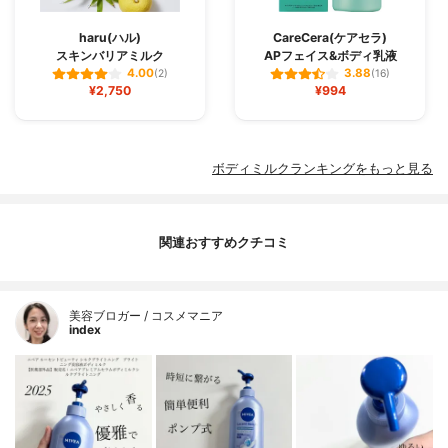
haru(ハル)
CareCera(ケアセラ)
スキンバリアミルク
APフェイス&ボディ乳液
4.00
3.88
(2)
(16)
¥2,750
¥994
ボディミルクランキングをもっと見る
関連おすすめクチコミ
美容ブロガー / コスメマニア
index