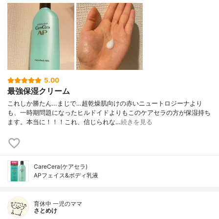
5.00
最強保湿クリーム
これしか勝たん…まじで…超乾燥肌向けの赤いニュートロジーナより
も、一時期問題になったヒルドイドよりもこのケアセラの方が保湿持ち
ます。本当に！！！これ、信じられな…
続きを見る
CareCera(ケアセラ)
APフェイス&ボディ乳液
育休中 一児のママ
さとめけ