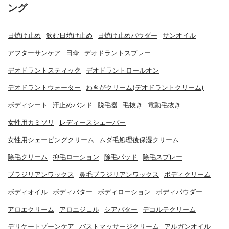
ング
日焼け止め
飲む日焼け止め
日焼け止めパウダー
サンオイル
アフターサンケア
日傘
デオドラントスプレー
デオドラントスティック
デオドラントロールオン
デオドラントウォーター
わきがクリーム(デオドラントクリーム)
ボディシート
汗止めバンド
脱毛器
毛抜き
電動毛抜き
女性用カミソリ
レディースシェーバー
女性用シェービングクリーム
ムダ毛処理後保湿クリーム
除毛クリーム
抑毛ローション
除毛パッド
除毛スプレー
ブラジリアンワックス
鼻毛ブラジリアンワックス
ボディクリーム
ボディオイル
ボディバター
ボディローション
ボディパウダー
アロエクリーム
アロエジェル
シアバター
デコルテクリーム
デリケートゾーンケア
バストマッサージクリーム
アルガンオイル