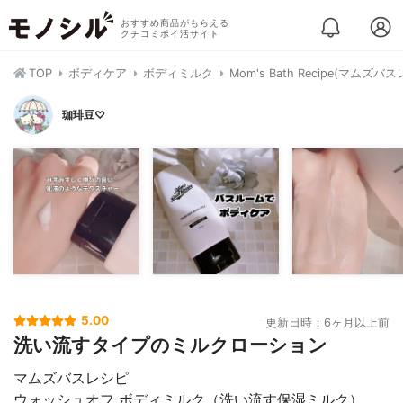
おすすめ商品がもらえる
クチコミポイ活サイト
TOP
ボディケア
ボディミルク
Mom's Bath Recipe(マ
珈琲豆♡
5.00
更新日時：6ヶ月以上前
洗い流すタイプのミルクローション
マムズバスレシピ
ウォッシュオフ ボディミルク（洗い流す保湿ミルク）