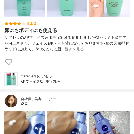
4.00
顔にもボディにも使える
ケアセラのAPフェイス＆ボディ乳液を使用しました😊セラミド産生力
を向上させる、フェイス&ボディ乳液になっております✨7種の天然型セ
ラミドに加えて、8つめとなる新…
続きを見る
CareCera(ケアセラ)
APフェイス&ボディ乳液
会社員 / 美容モニター
みこ