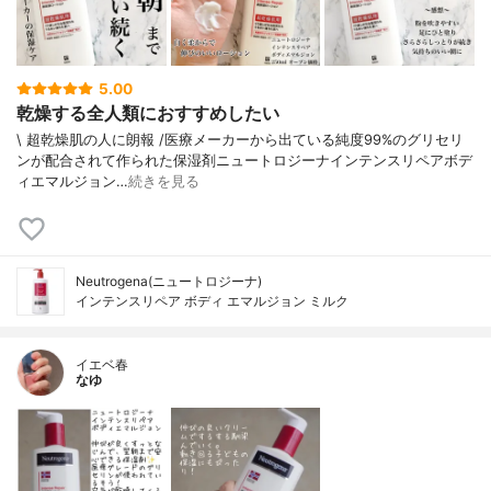
5.00
乾燥する全人類におすすめしたい
\ 超乾燥肌の人に朗報 /⁡⁡医療メーカーから出ている純度99%のグリセリ
ンが配合されて作られた保湿剤⁡⁡⁡ニュートロジーナインテンスリペアボデ
ィエマルジョン⁡…
続きを見る
Neutrogena(ニュートロジーナ)
インテンスリペア ボディ エマルジョン ミルク
イエベ春
なゆ