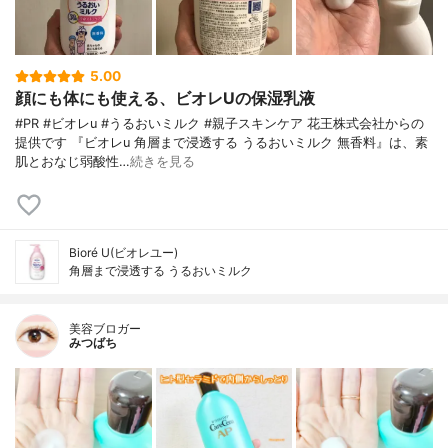
5.00
顔にも体にも使える、ビオレUの保湿乳液
#PR #ビオレu #うるおいミルク #親子スキンケア 花王株式会社からの
提供です 『ビオレu 角層まで浸透する うるおいミルク 無香料』は、素
肌とおなじ弱酸性…
続きを見る
Bioré U(ビオレユー)
角層まで浸透する うるおいミルク
美容ブロガー
みつばち