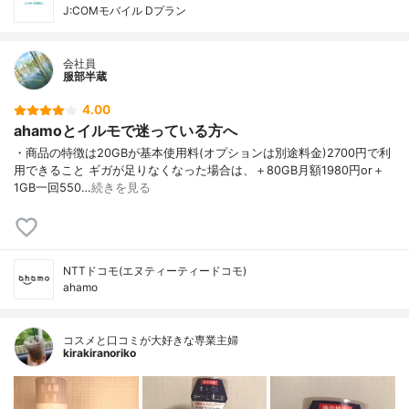
J:COMモバイル Dプラン
会社員
服部半蔵
4.00
ahamoとイルモで迷っている方へ
・商品の特徴は20GBが基本使用料(オプションは別途料金)2700円で利
用できること ギガが足りなくなった場合は、＋80GB月額1980円or＋
1GB一回550…
続きを見る
NTTドコモ(エヌティーティードコモ)
ahamo
コスメと口コミが大好きな専業主婦
kirakiranoriko