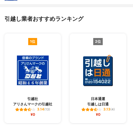
引越し業者おすすめランキング
1位
2位
引越社
日本通運
アリさんマークの引越社
引越しは日通
3.14
3.13
(13)
(4)
¥0
¥0