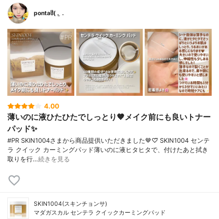
pontaჱ̒( . ̫ .
4.00
薄いのに液ひたひたでしっとり🤎メイク前にも良いトナー
パッド✨️
#PR SKIN1004さまから商品提供いただきました🤎♡⃛ SKIN1004 センテ
ラ クイック カーミングパッド薄いのに液ヒタヒタで、付けたあと拭き
取りを行…
続きを見る
SKIN1004(スキンチョンサ)
マダガスカル センテラ クイックカーミングパッド