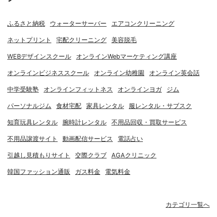
ふるさと納税
ウォーターサーバー
エアコンクリーニング
ネットプリント
宅配クリーニング
美容脱毛
WEBデザインスクール
オンラインWebマーケティング講座
オンラインビジネススクール
オンライン幼稚園
オンライン英会話
中学受験塾
オンラインフィットネス
オンラインヨガ
ジム
パーソナルジム
食材宅配
家具レンタル
服レンタル・サブスク
知育玩具レンタル
腕時計レンタル
不用品回収・買取サービス
不用品譲渡サイト
動画配信サービス
電話占い
引越し見積もりサイト
交際クラブ
AGAクリニック
韓国ファッション通販
ガス料金
電気料金
カテゴリ一覧へ