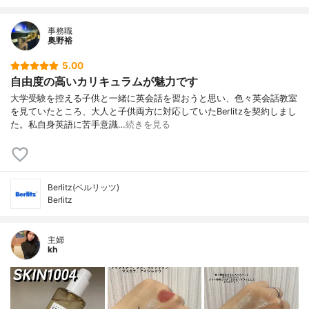
事務職
奥野裕
5.00
自由度の高いカリキュラムが魅力です
大学受験を控える子供と一緒に英会話を習おうと思い、色々英会話教室
を見ていたところ、大人と子供両方に対応していたBerlitzを契約しまし
た。私自身英語に苦手意識…
続きを見る
Berlitz(ベルリッツ)
Berlitz
主婦
kh