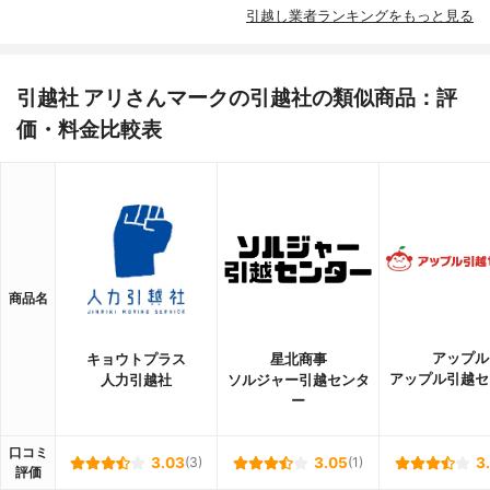
引越し業者ランキングをもっと見る
引越社 アリさんマークの引越社の類似商品：評
価・料金比較表
商品名
アップル
キョウトプラス
星北商事
アップル引越セ
人力引越社
ソルジャー引越センタ
ー
口コミ
3.03
(3)
3.05
(1)
3
評価