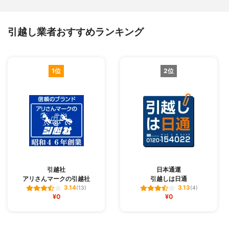
引越し業者おすすめランキング
1位
2位
引越社
日本通運
アリさんマークの引越社
引越しは日通
3.14
3.13
(13)
(4)
¥0
¥0