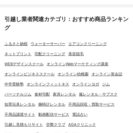
引越し業者関連カテゴリ：おすすめ商品ランキン
グ
ふるさと納税
ウォーターサーバー
エアコンクリーニング
ネットプリント
宅配クリーニング
美容脱毛
WEBデザインスクール
オンラインWebマーケティング講座
オンラインビジネススクール
オンライン幼稚園
オンライン英会話
中学受験塾
オンラインフィットネス
オンラインヨガ
ジム
パーソナルジム
食材宅配
家具レンタル
服レンタル・サブスク
知育玩具レンタル
腕時計レンタル
不用品回収・買取サービス
不用品譲渡サイト
動画配信サービス
電話占い
引越し見積もりサイト
交際クラブ
AGAクリニック