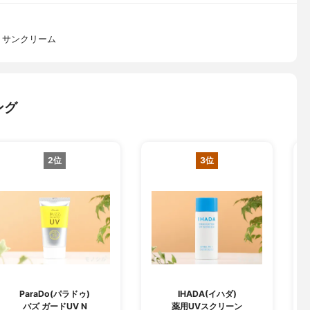
 サンクリーム
ング
2位
3位
L
ParaDo(パラドゥ)
IHADA(イハダ)
バズ ガードUV N
薬用UVスクリーン