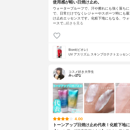
使用感が軽い日焼け止め。
ウォータープルーフで、汗や擦れにも強く落ちに
で、日常だけでなくレジャーやスポーツ時にも最
け止めエッセンスです。化粧下地にもなる、ウォ
ースで…
続きを見る
Bioré(ビオレ)
UV アスリズム スキンプロテクトエッセン
コスメ好き大学生
みぃぽな
4.00
トーンアップ日焼け止め代表！化粧下地に