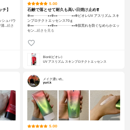
5.00
ッチ】
石鹸で落とせて耐久も高い日焼け止め❣️
✼••┈┈┈┈••✼••┈┈┈┈••✼ビオレUV アスリズム スキ
レッシュパウ
ンプロテクトエッセンス70ｇ
で清…
続き
✼••┈┈┈┈••✼••┈┈┈┈••✼肌荒れを防ぐなめらかエッ
セン…
続きを見る
Bioré(ビオレ)
UV アスリズム スキンプロテクトエッセンス
メイク濃いめ。
yuri.k
5.00