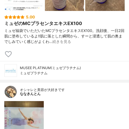
5.00
ミュゼのMCプラセンタエキスEX100
ミュゼ福袋でいただいたMCプラセンタエキスEX100。洗顔後、一日2回
肌に塗布しているよ‼︎肌に落とした瞬間から、すーと浸透して肌の奥ま
でしみていく感じがよくわ…
続きを見る
MUSEE PLATINUM(ミュゼプラチナム)
ミュゼプラチナム
オシャレと美容が大好きです
ななきんとん