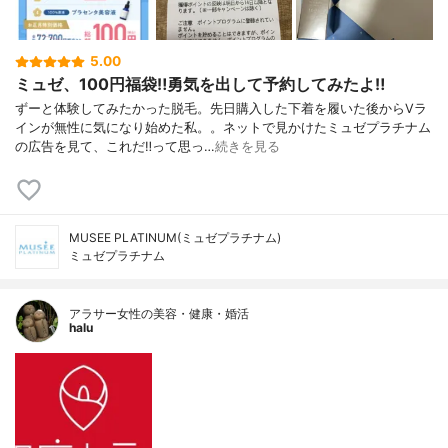
5.00
ミュゼ、100円福袋‼︎勇気を出して予約してみたよ‼︎
ずーと体験してみたかった脱毛。先日購入した下着を履いた後からVラ
インが無性に気になり始めた私。。ネットで見かけたミュゼプラチナム
の広告を見て、これだ‼︎って思っ…
続きを見る
MUSEE PLATINUM(ミュゼプラチナム)
ミュゼプラチナム
アラサー女性の美容・健康・婚活
halu