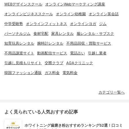
WEBデザインスクール
オンラインWebマーケティング講座
オンラインビジネススクール
オンライン幼稚園
オンライン英会話
中学受験塾
オンラインフィットネス
オンラインヨガ
ジム
パーソナルジム
食材宅配
家具レンタル
服レンタル・サブスク
知育玩具レンタル
腕時計レンタル
不用品回収・買取サービス
不用品譲渡サイト
動画配信サービス
電話占い
引越し業者
引越し見積もりサイト
交際クラブ
AGAクリニック
韓国ファッション通販
ガス料金
電気料金
カテゴリ一覧へ
よく見られている人気おすすめ記事
ホワイトニング歯磨き粉おすすめランキング52選！口コミ